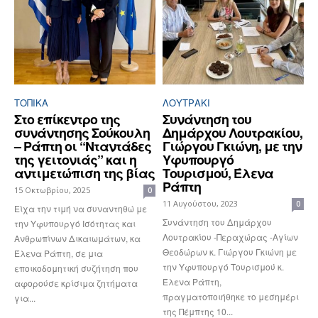
ΤΟΠΙΚΑ
ΛΟΥΤΡΆΚΙ
Στο επίκεντρο της
Συνάντηση του
συνάντησης Σούκουλη
Δημάρχου Λουτρακίου,
– Ράπτη οι “Νταντάδες
Γιώργου Γκιώνη, με την
της γειτονιάς” και η
Υφυπουργό
αντιμετώπιση της βίας
Τουρισμού, Έλενα
Ράπτη
15 Οκτωβρίου, 2025
0
11 Αυγούστου, 2023
0
Είχα την τιμή να συναντηθώ με
Συνάντηση του Δημάρχου
την Υφυπουργό Ισότητας και
Λουτρακίου -Περαχώρας -Αγίων
Ανθρωπίνων Δικαιωμάτων, κα
Θεοδώρων κ. Γιώργου Γκιώνη με
Έλενα Ράπτη, σε μια
την Υφυπουργό Τουρισμού κ.
εποικοδομητική συζήτηση που
Έλενα Ράπτη,
αφορούσε κρίσιμα ζητήματα
πραγματοποιήθηκε το μεσημέρι
για...
της Πέμπτης 10...