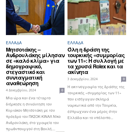
ΕΛΛΆΔΑ
ΕΛΛΆΔΑ
Μητσοτάκης –
Όλη η δράση της
Ανδρουλάκης μίλησαν
τουρκικής «συμμορίας
σε «καλό κλίμα» για
των 11»: Η συλλογή με
δημογραφικό,
τα χρυσά Rolex και τα
στεγαστικό και
ακίνητα
συνταγματική
3 Δεκεμβρίου, 2024
0
αναθεώρηση
Η ακτινογραφία της δράσης της
4 Δεκεμβρίου, 2024
0
τουρκικής «συμμορίας των 11»
Μία ώρα και ένα τέταρτο
που εισήγαγαν σκληρά
διήρκησε η συνάντηση του
ναρκωτικά από την Τουρκία,
Κυριάκου Μητσοτάκη με τον
έσπρωχναν ένα μέρος στην
πρόεδρο του ΠΑΣΟΚ-ΚΙΝΑΛ Νίκο
Ελλάδα και το υπόλοιπο...
Ανδρουλάκη, στο γραφείο του
πρωθυπουργού στη Βουλή....