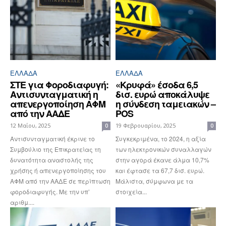
ΕΛΛΆΔΑ
ΕΛΛΆΔΑ
ΣΤΕ για Φοροδιαφυγή:
«Κρυφά» έσοδα 6,5
Αντισυνταγματική η
δισ. ευρώ αποκάλυψε
απενεργοποίηση ΑΦΜ
η σύνδεση ταμειακών –
από την ΑΑΔΕ
POS
12 Μαΐου, 2025
19 Φεβρουαρίου, 2025
0
0
Αντισυνταγματική έκρινε το
Συγκεκριμένα, το 2024, η αξία
Συμβούλιο της Επικρατείας τη
των ηλεκτρονικών συναλλαγών
δυνατότητα αναστολής της
στην αγορά έκανε άλμα 10,7%
χρήσης ή απενεργοποίησης του
και έφτασε τα 67,7 δισ. ευρώ.
ΑΦΜ από την ΑΑΔΕ σε περίπτωση
Μάλιστα, σύμφωνα με τα
φοροδιαφυγής. Με την υπ’
στοιχεία...
αριθμ....