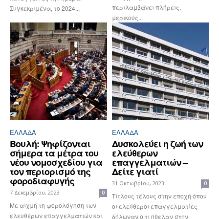
περιλαμβάνει πλήρεις,
Συγκεκριμένα, το 2024...
μερικούς...
ΕΛΛΆΔΑ
ΕΛΛΆΔΑ
Βουλή: Ψηφίζονται
Δυσκολεύει η ζωή των
σήμερα τα μέτρα του
ελεύθερων
νέου νομοσχεδίου για
επαγγελματιών –
τον περιορισμό της
Δείτε γιατί
φοροδιαφυγής
31 Οκτωβρίου, 2023
0
7 Δεκεμβρίου, 2023
0
Τίτλους τέλους στην εποχή όπου
Με αιχμή τη φορολόγηση των
οι ελεύθεροι επαγγελματίες
ελευθέρων επαγγελματιών και
δήλωναν ό,τι ήθελαν στην