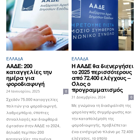
ΕΛΛΆΔΑ
ΕΛΛΆΔΑ
ΑΑΔΕ: 200
Η ΑΑΔΕ θα διενεργήσει
καταγγελίες την
το 2025 περισσότερους
ημέρα για
από 72.400 ελέγχους –
φοροδιαφυγή
Όλος ο
προγραμματισμός
24 Ιανουαρίου, 2025
0
31 Δεκεμβρίου, 2024
0
Σχεδόν 75.000 καταγγελίες
Με γνώμονα τη διασφάλιση της
πολιτών για φοροδιαφυγή,
φορολογικής συμμόρφωσης και
λαθρεμπόριο, ύποπτες
την καταπολέμηση της
συναλλαγές και διαφθορά
φοροδιαφυγής, προβλέπεται
έφτασαν στην ΑΑΔΕ το 2024,
ένα ενισχυμένο πλάνο με 72.400
δηλαδή περίπου 200
ελέγχους, το οποίο
καταγγελίες την ημέρα.