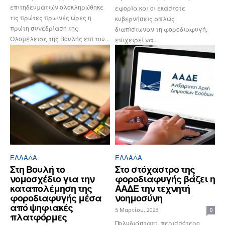
επιτηδευματιών ολοκληρώθηκε
εφορία και οι εκάστοτε
τις πρώτες πρωινές ώρες η
κυβερνήσεις απλώς
πρώτη συνεδρίαση της
διαπίστωναν τη φοροδιαφυγή,
Ολομέλειας της Βουλής επί του...
επιχειρεί να...
ΕΛΛΆΔΑ
ΕΛΛΆΔΑ
Στη Βουλή το
Στο στόχαστρο της
νομοσχέδιο για την
φοροδιαφυγής βάζει η
καταπολέμηση της
ΑΑΔΕ την τεχνητή
φοροδιαφυγής μέσα
νοημοσύνη
από ψηφιακές
5 Μαρτίου, 2023
0
πλατφόρμες
Πολυδιάστατη, περισσότερο