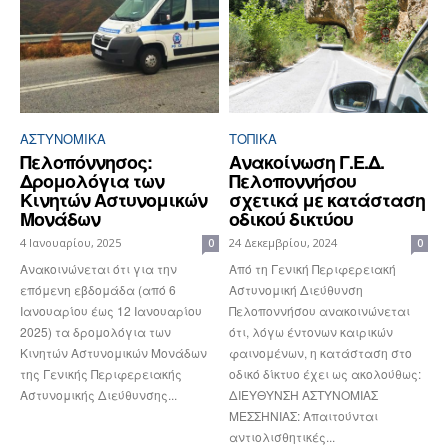
ΑΣΤΥΝΟΜΙΚΆ
ΤΟΠΙΚΑ
Πελοπόννησος:
Ανακοίνωση Γ.Ε.Δ.
Δρομολόγια των
Πελοποννήσου
Κινητών Αστυνομικών
σχετικά με κατάσταση
Μονάδων
οδικού δικτύου
4 Ιανουαρίου, 2025
24 Δεκεμβρίου, 2024
0
0
Ανακοινώνεται ότι για την
Από τη Γενική Περιφερειακή
επόμενη εβδομάδα (από 6
Αστυνομική Διεύθυνση
Ιανουαρίου έως 12 Ιανουαρίου
Πελοποννήσου ανακοινώνεται
2025) τα δρομολόγια των
ότι, λόγω έντονων καιρικών
Κινητών Αστυνομικών Μονάδων
φαινομένων, η κατάσταση στο
της Γενικής Περιφερειακής
οδικό δίκτυο έχει ως ακολούθως:
Αστυνομικής Διεύθυνσης...
ΔΙΕΥΘΥΝΣΗ ΑΣΤΥΝΟΜΙΑΣ
ΜΕΣΣΗΝΙΑΣ: Απαιτούνται
αντιολισθητικές...