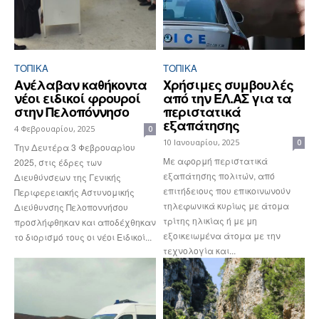
ΤΟΠΙΚΑ
ΤΟΠΙΚΑ
Ανέλαβαν καθήκοντα
Χρήσιμες συμβουλές
νέοι ειδικοί φρουροί
από την EΛ.ΑΣ για τα
στην Πελοπόννησο
περιστατικά
εξαπάτησης
4 Φεβρουαρίου, 2025
0
10 Ιανουαρίου, 2025
0
Την Δευτέρα 3 Φεβρουαρίου
Με αφορμή περιστατικά
2025, στις έδρες των
εξαπάτησης πολιτών, από
Διευθύνσεων της Γενικής
επιτήδειους που επικοινωνούν
Περιφερειακής Αστυνομικής
τηλεφωνικά κυρίως με άτομα
Διεύθυνσης Πελοποννήσου
τρίτης ηλικίας ή με μη
προσλήφθηκαν και αποδέχθηκαν
εξοικειωμένα άτομα με την
το διορισμό τους οι νέοι Ειδικοί...
τεχνολογία και...