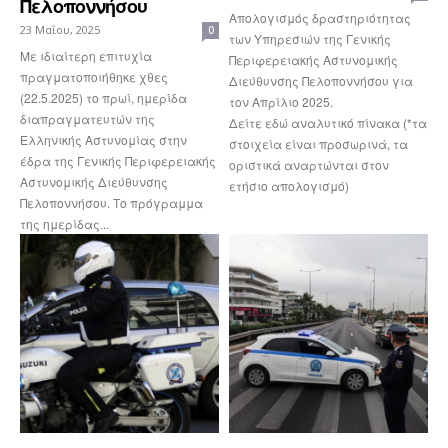
Πελοποννήσου
Απολογισμός δραστηριότητας
23 Μαΐου, 2025
0
των Υπηρεσιών της Γενικής
Με ιδιαίτερη επιτυχία
Περιφερειακής Αστυνομικής
πραγματοποιήθηκε χθες
Διεύθυνσης Πελοποννήσου για
(22.5.2025) το πρωί, ημερίδα
τον Απρίλιο 2025.
διαπραγματευτών της
Δείτε εδώ αναλυτικό πίνακα (*τα
Ελληνικής Αστυνομίας στην
στοιχεία είναι προσωρινά, τα
έδρα της Γενικής Περιφερειακής
οριστικά αναρτώνται στον
Αστυνομικής Διεύθυνσης
ετήσιο απολογισμό)
Πελοποννήσου. Το πρόγραμμα
της ημερίδας...