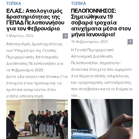
ΤΟΠΙΚΑ
ΤΟΠΙΚΑ
ΕΛ.ΑΣ.: Απολογισμός
ΠΕΛΟΠΟΝΝΗΣΟΣ:
δραστηριότητας της
Σημειώθηκαν 19
ΓΕΠΑΔ Πελοποννήσου
σοβαρά τροχαία
για τον Φεβρουάριο
ατυχήματα μέσα στον
μήνα Ιανουάριο!
5 Μαρτίου, 2025
0
10 Φεβρουαρίου, 2025
0
Απολογισμός δραστηριότητας
Η Γενική Περιφερειακή
των Υπηρεσιών της Γενικής
Αστυνομική Διεύθυνση
Περιφερειακής Αστυνομικής
Πελοποννήσου, δημοσιεύει
Διεύθυνσης Πελοποννήσου για
συνολικά στοιχεία που αφορούν
το Φεβρουάριο 2025
στα θέματα οδικής ασφάλειας
Δείτε εδώ αναλυτικό πίνακα (*τα
και τροχονομικής αστυνόμευσης
στοιχεία είναι προσωρινά, τα
που συνέβησαν κατά τη διάρκεια
οριστικά αναρτώνται στον
του...
ετήσιο απολογισμό)