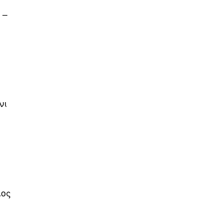
 –
νι
–
ιος