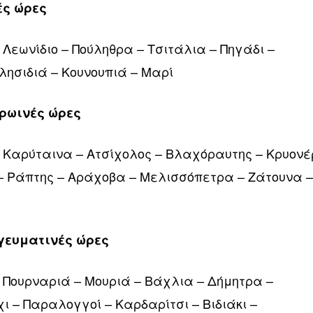
ές ώρες
 Λεωνίδιο – Πούληθρα – Τσιτάλια – Πηγάδι –
λησιδιά – Κουνουπιά – Μαρί
πρωινές ώρες
 Καρύταινα – Ατσίχολος – Βλαχόραυτης – Κρυονέ
 – Ράπτης – Αράχοβα – Μελισσόπετρα – Ζάτουνα 
ογευματινές ώρες
 Πουρναριά – Μουριά – Βάχλια – Δήμητρα –
 – Παραλογγοί – Καρδαρίτσι – Βιδιάκι –