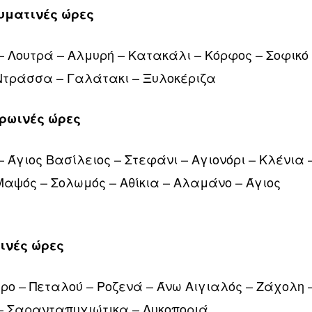
ευματινές ώρες
– Λουτρά – Αλμυρή – Κατακάλι – Κόρφος – Σοφικό
Ντράσσα – Γαλάτακι – Ξυλοκέριζα
πρωινές ώρες
– Άγιος Βασίλειος – Στεφάνι – Αγιονόρι – Κλένια 
Μαψός – Σολωμός – Αθίκια – Αλαμάνο – Άγιος
ωινές ώρες
ο – Πεταλού – Ροζενά – Άνω Αιγιαλός – Ζάχολη 
 – Σαρανταπυχιώτικα – Λυκοποριά