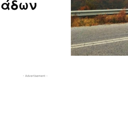
νάδων
- Advertisement -