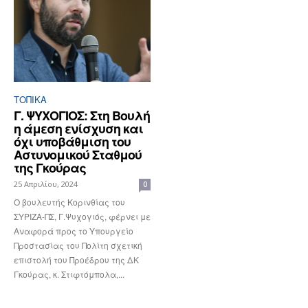
ΤΟΠΙΚΑ
Γ. ΨΥΧΟΓΙΟΣ: Στη Βουλή
η άμεση ενίσχυση και
όχι υποβάθμιση του
Αστυνομικού Σταθμού
της Γκούρας
25 Απριλίου, 2024
0
Ο βουλευτής Κορινθίας του
ΣΥΡΙΖΑ-ΠΣ, Γ.Ψυχογιός, φέρνει με
Αναφορά προς το Υπουργείο
Προστασίας του Πολίτη σχετική
επιστολή του Προέδρου της ΔΚ
Γκούρας, κ. Στιφτόμπολα,...