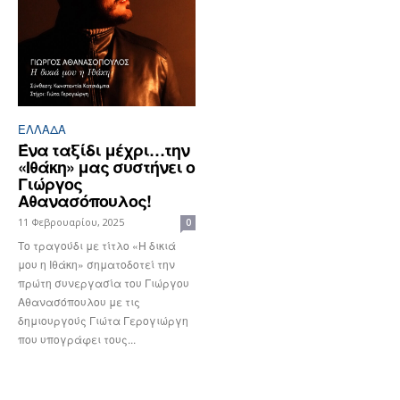
ΕΛΛΆΔΑ
Ένα ταξίδι μέχρι…την
«Ιθάκη» μας συστήνει ο
Γιώργος
Αθανασόπουλος!
11 Φεβρουαρίου, 2025
0
Το τραγούδι με τίτλο «Η δικιά
μου η Ιθάκη» σηματοδοτεί την
πρώτη συνεργασία του Γιώργου
Αθανασόπουλου με τις
δημιουργούς Γιώτα Γερογιώργη
που υπογράφει τους...