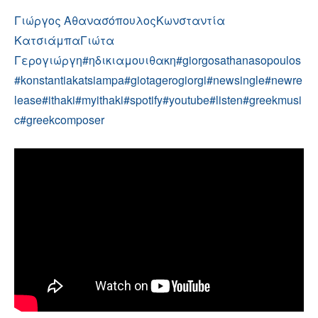
Γιώργος Αθανασόπουλος
Κωνσταντία
Κατσιάμπα
Γιώτα
Γερογιώργη
#ηδικιαμουιθακη
#giorgosathanasopoulos
#konstantiakatsiampa
#giotagerogiorgi
#newsingle
#newre
lease
#ithaki
#myithaki
#spotify
#youtube
#listen
#greekmusi
c
#greekcomposer