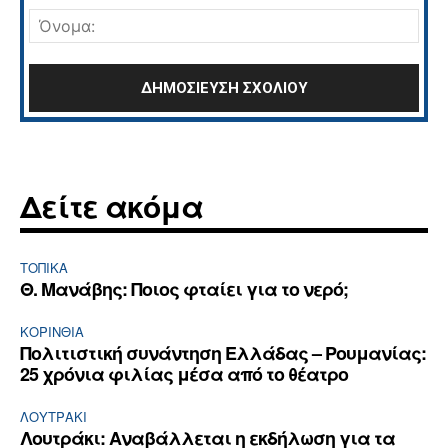
Όνο
Δείτε ακόμα
ΤΟΠΙΚΑ
Θ. Μανάβης: Ποιος φταίει για το νερό;
ΚΟΡΙΝΘΊΑ
Πολιτιστική συνάντηση Ελλάδας – Ρουμανίας:
25 χρόνια φιλίας μέσα από το θέατρο
ΛΟΥΤΡΆΚΙ
Λουτράκι: Αναβάλλεται η εκδήλωση για τα