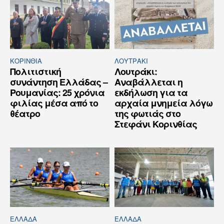
ΚΟΡΙΝΘΊΑ
ΛΟΥΤΡΆΚΙ
Πολιτιστική
Λουτράκι:
συνάντηση Ελλάδας –
Αναβάλλεται η
Ρουμανίας: 25 χρόνια
εκδήλωση για τα
φιλίας μέσα από το
αρχαία μνημεία λόγω
θέατρο
της φωτιάς στο
Στεφάνι Κορινθίας
ΕΛΛΆΔΑ
ΕΛΛΆΔΑ