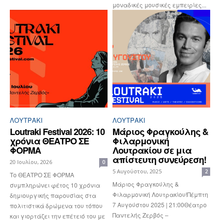
μοναδικές μουσικές εμπειρίες...
ΛΟΥΤΡΆΚΙ
ΛΟΥΤΡΆΚΙ
Loutraki Festival 2026: 10
Μάριος Φραγκούλης &
χρόνια ΘΕΑΤΡΟ ΣΕ
Φιλαρμονική
ΦΟΡΜΑ
Λουτρακίου σε μια
απίστευτη συνεύρεση!
20 Ιουλίου, 2026
0
5 Αυγούστου, 2025
2
Το ΘΕΑΤΡΟ ΣΕ ΦΟΡΜΑ
Μάριος Φραγκούλης &
συμπληρώνει φέτος 10 χρόνια
Φιλαρμονική Λουτρακίου!Πέμπτη
δημιουργικής παρουσίας στα
7 Αυγούστου 2025 | 21:00Θέατρο
πολιτιστικά δρώμενα του τόπου
Παντελής Ζερβός –
και γιορτάζει την επέτειό του με