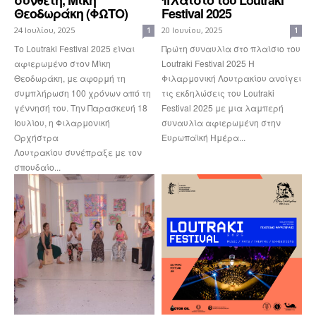
Θεοδωράκη (ΦΩΤΟ)
Festival 2025
24 Ιουλίου, 2025
20 Ιουνίου, 2025
1
1
Το Loutraki Festival 2025 είναι
Πρώτη συναυλία στο πλαίσιο του
αφιερωμένο στον Μίκη
Loutraki Festival 2025 Η
Θεοδωράκη, με αφορμή τη
Φιλαρμονική Λουτρακίου ανοίγει
συμπλήρωση 100 χρόνων από τη
τις εκδηλώσεις του Loutraki
γέννησή του. Την Παρασκευή 18
Festival 2025 με μια λαμπερή
Ιουλίου, η Φιλαρμονική
συναυλία αφιερωμένη στην
Ορχήστρα
Ευρωπαϊκή Ημέρα...
Λουτρακίου συνέπραξε με τον
σπουδαίο...