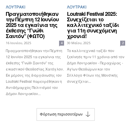
ΛΟΥΤΡΆΚΙ
ΛΟΥΤΡΆΚΙ
Πραγματοποιήθηκαν
Loutraki Festival 2025:
την Πέμπτη 12 Ιουνίου
Συνεχίζεται το
2025 τα εγκαίνια της
καλλιτεχνικό ταξίδι
έκθεσης “Γνώθι
για 11η συνεχόμενη
Σαυτόν” (ΦΩΤΟ)
χρονιά!
16 Ιουνίου, 2025
30 Μαΐου, 2025
4
2
Πραγματοποιήθηκαν την Πέμπτη
Το καλλιτεχνικό ταξίδι που
12 Ιουνίου 2025 τα εγκαίνια της
ξεκίνησε πριν 11 χρόνια από τον
έκθεσης “Γνώθι Σαυτόν” της
Δήμο Λουτρακίου - Περαχώρας -
εικαστικού Θεοδοσίας Χατόγλου.
Αγίων Θεοδώρων και τον
Εκ μέρους της διοργάνωσης του
Σύλλογο Φίλων της Μουσικής
Loutraki Festival παρευρέθηκαν η
συνεχίζεται...
Αντιδήμαρχος Πολιτισμού του
Δήμου Λουτρακίου...
Φόρτωση περισσοτέρων