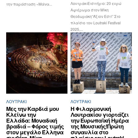
ΛουτράκιΕισιτήριο: 20 ευρώ
την παράσταση «Μάνα...
Αφιέρωμα στον Μίκη
Θεοδωράκη“Άξιον Εστί” Στο
πλαίσιο του Loutraki Festival
2025,...
ΛΟΥΤΡΆΚΙ
ΛΟΥΤΡΆΚΙ
Μες την Καρδιά μου
Η Φιλαρμονική
Κλείνω την
Λουτρακίου γιορτάζει
Ελλάδα: Μοναδική
την Ευρωπαϊκή Ημέρα
βραδιά – Φόρος τιμής
της Μουσικής!Πρώτη
στον μεγάλο Έλληνα
συναυλία στο
συνθέτη, Μίκη
πλαίσιο του Loutraki