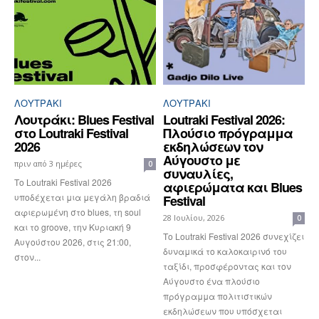
ΛΟΥΤΡΆΚΙ
ΛΟΥΤΡΆΚΙ
Λουτράκι: Blues Festival
Loutraki Festival 2026:
στο Loutraki Festival
Πλούσιο πρόγραμμα
2026
εκδηλώσεων τον
Αύγουστο με
πριν από 3 ημέρες
0
συναυλίες,
Το Loutraki Festival 2026
αφιερώματα και Blues
υποδέχεται μια μεγάλη βραδιά
Festival
αφιερωμένη στο blues, τη soul
28 Ιουλίου, 2026
0
και το groove, την Κυριακή 9
Το Loutraki Festival 2026 συνεχίζει
Αυγούστου 2026, στις 21:00,
δυναμικά το καλοκαιρινό του
στον...
ταξίδι, προσφέροντας και τον
Αύγουστο ένα πλούσιο
πρόγραμμα πολιτιστικών
εκδηλώσεων που υπόσχεται