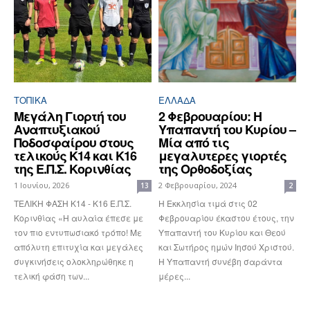
ΤΟΠΙΚΑ
ΕΛΛΆΔΑ
Μεγάλη Γιορτή του
2 Φεβρουαρίου: Η
Αναπτυξιακού
Υπαπαντή του Κυρίου –
Ποδοσφαίρου στους
Μία από τις
τελικούς Κ14 και Κ16
μεγαλυτερες γιορτές
της Ε.Π.Σ. Κορινθίας
της Ορθοδοξίας
1 Ιουνίου, 2026
2 Φεβρουαρίου, 2024
13
2
ΤΕΛΙΚΗ ΦΑΣΗ Κ14 - Κ16 Ε.Π.Σ.
Η Εκκλησία τιμά στις 02
Κορινθίας «Η αυλαία έπεσε με
Φεβρουαρίου έκαστου έτους, την
τον πιο εντυπωσιακό τρόπο! Με
Υπαπαντή του Κυρίου και Θεού
απόλυτη επιτυχία και μεγάλες
και Σωτήρος ημών Ιησού Χριστού.
συγκινήσεις ολοκληρώθηκε η
Η Υπαπαντή συνέβη σαράντα
τελική φάση των...
μέρες...