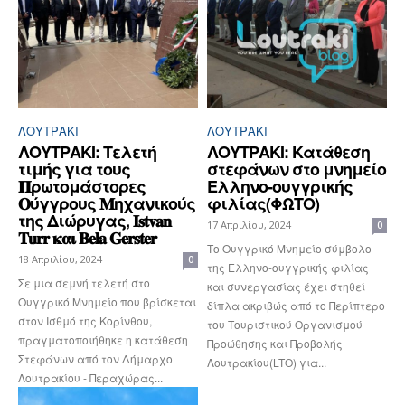
ΛΟΥΤΡΆΚΙ
ΛΟΥΤΡΆΚΙ
ΛΟΥΤΡΑΚΙ: Τελετή
ΛΟΥΤΡΑΚΙ: Κατάθεση
τιμής για τους
στεφάνων στο μνημείο
𝚷ρωτομάστορες
Ελληνο-ουγγρικής
𝚶ύγγρους 𝚳ηχανικούς
φιλίας(ΦΩΤΟ)
της Διώρυγας, 𝐈𝐬𝐭𝐯𝐚𝐧
17 Απριλίου, 2024
0
𝐓𝐮𝐫𝐫 𝛋𝛂𝛊 𝐁𝐞𝐥𝐚 𝐆𝐞𝐫𝐬𝐭𝐞𝐫
Το Ουγγρικό Μνημείο σύμβολο
18 Απριλίου, 2024
0
της Ελληνο-ουγγρικής φιλίας
Σε μια σεμνή τελετή στο
και συνεργασίας έχει στηθεί
Ουγγρικό Μνημείο που βρίσκεται
δίπλα ακριβώς από το Περίπτερο
στον Ισθμό της Κορίνθου,
του Τουριστικού Οργανισμού
πραγματοποιήθηκε η κατάθεση
Προώθησης και Προβολής
Στεφάνων από τον Δήμαρχο
Λουτρακίου(LTO) για...
Λουτρακίου - Περαχώρας...