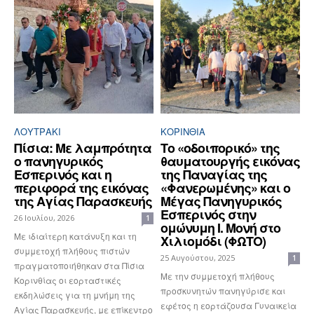
ΛΟΥΤΡΆΚΙ
ΚΟΡΙΝΘΊΑ
Πίσια: Με λαμπρότητα
Το «οδοιπορικό» της
ο πανηγυρικός
θαυματουργής εικόνας
Εσπερινός και η
της Παναγίας της
περιφορά της εικόνας
«Φανερωμένης» και ο
της Αγίας Παρασκευής
Μέγας Πανηγυρικός
Εσπερινός στην
26 Ιουλίου, 2026
1
ομώνυμη Ι. Μονή στο
Με ιδιαίτερη κατάνυξη και τη
Χιλιομόδι (ΦΩΤΟ)
συμμετοχή πλήθους πιστών
25 Αυγούστου, 2025
1
πραγματοποιήθηκαν στα Πίσια
Με την συμμετοχή πλήθους
Κορινθίας οι εορταστικές
προσκυνητών πανηγύρισε και
εκδηλώσεις για τη μνήμη της
εφέτος η εορτάζουσα Γυναικεία
Αγίας Παρασκευής, με επίκεντρο