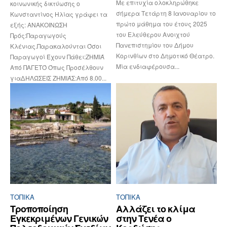
Με επιτυχία ολοκληρώθηκε
κοινωνικής δικτύωσης ο
σήμερα Τετάρτη 8 Ιανουαρίου το
Κωνσταντίνος Ηλίας γράφει τα
πρώτο μάθημα του έτους 2025
εξής: ΑΝΑΚΟΙΝΩΣΗ
του Ελεύθερου Ανοιχτού
Πρός:Παραγωγούς
Πανεπιστημίου του Δήμου
Κλένιας.Παρακαλούνται Όσοι
Κορινθίων στο Δημοτικό Θέατρο.
Παραγωγοί Έχουν Πάθει:ΖΗΜΙΆ
Μία ενδιαφέρουσα...
Από ΠΑΓΕΤΌ Όπως Προσέλθουν
γιαΔΗΛΏΣΕΙΣ ΖΗΜΙΆΣ:Από 8.00...
ΤΟΠΙΚΑ
ΤΟΠΙΚΑ
Tροποποίηση
Αλλάζει το κλίμα
Eγκεκριμένων Γενικών
στην Τενέα ο