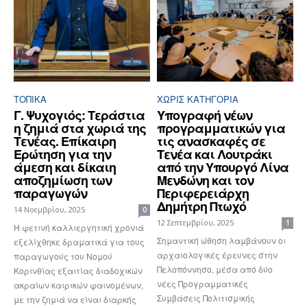
ΤΟΠΙΚΑ
ΧΩΡΊΣ ΚΑΤΗΓΟΡΊΑ
Γ. Ψυχογιός: Τεράστια
Υπογραφή νέων
η ζημιά στα χωριά της
προγραμματικών για
Τενέας. Επίκαιρη
τις ανασκαφές σε
Ερώτηση για την
Τενέα και Λουτράκι
άμεση και δίκαιη
από την Υπουργό Λίνα
αποζημίωση των
Μενδώνη και τον
παραγωγών
Περιφερειάρχη
Δημήτρη Πτωχό
14 Νοεμβρίου, 2025
0
12 Σεπτεμβρίου, 2025
1
Η φετινή καλλιεργητική χρονιά
Σημαντική ώθηση λαμβάνουν οι
εξελίχθηκε δραματικά για τους
αρχαιολογικές έρευνες στην
παραγωγούς του Νομού
Πελοπόννησο, μέσα από δύο
Κορινθίας εξαιτίας διαδοχικών
νέες Προγραμματικές
ακραίων καιρικών φαινομένων,
Συμβάσεις Πολιτισμικής
με την ζημιά να είναι διαρκής