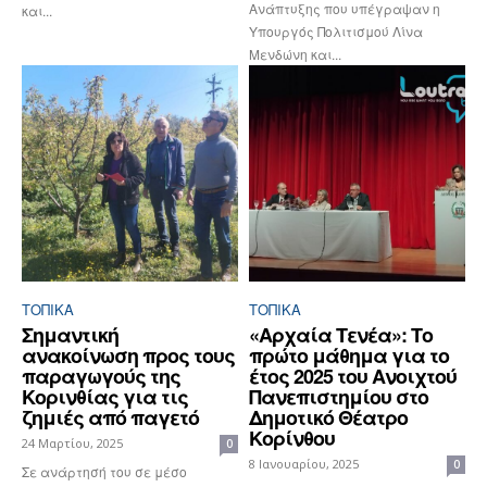
Ανάπτυξης που υπέγραψαν η
και...
Υπουργός Πολιτισμού Λίνα
Μενδώνη και...
ΤΟΠΙΚΑ
ΤΟΠΙΚΑ
Σημαντική
«Αρχαία Τενέα»: Το
ανακοίνωση προς τους
πρώτο μάθημα για το
παραγωγούς της
έτος 2025 του Ανοιχτού
Κορινθίας για τις
Πανεπιστημίου στο
ζημιές από παγετό
Δημοτικό Θέατρο
Κορίνθου
24 Μαρτίου, 2025
0
8 Ιανουαρίου, 2025
0
Σε ανάρτησή του σε μέσο