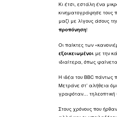
Κι έτσι, εστάλη ένα μικ
κινηματογράφησε τους π
μαζί με λίγους άσους τ
!
προπόνηση
Οι παίκτες των «κανονι
με την κ
εξοικειωμένοι
ιδιαίτερα, όπως φαίνετ
Η ιδέα του BBC πάντως 
Μετράνε στ’ αλήθεια όμω
γραφόταν… τηλεοπτική ι
Στους χρόνους που ήρθαν