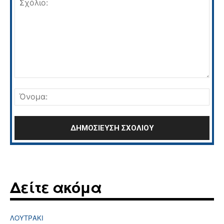
Σχόλιο:
Όνο
Δείτε ακόμα
ΛΟΥΤΡΆΚΙ