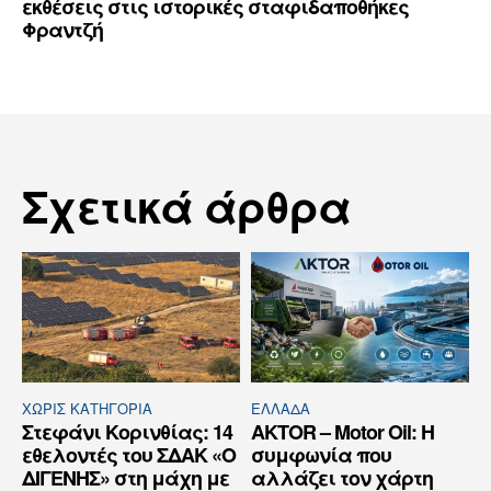
εκθέσεις στις ιστορικές σταφιδαποθήκες
Φραντζή
Σχετικά άρθρα
ΧΩΡΊΣ ΚΑΤΗΓΟΡΊΑ
ΕΛΛΆΔΑ
Στεφάνι Κορινθίας: 14
AKTOR – Motor Oil: Η
εθελοντές του ΣΔΑΚ «Ο
συμφωνία που
ΔΙΓΕΝΗΣ» στη μάχη με
αλλάζει τον χάρτη