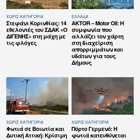
ΧΩΡΊΣ ΚΑΤΗΓΟΡΊΑ
ΕΛΛΆΔΑ
Στεφάνι Κορινθίας: 14
AKTOR – Motor Oil: Η
εθελοντές του ΣΔΑΚ «Ο
συμφωνία που
ΔΙΓΕΝΗΣ» στη μάχη με
αλλάζει τον χάρτη
τις φλόγες
στη διαχείριση
απορριμμάτων και
υδάτων για τους
Δήμους
ΧΩΡΊΣ ΚΑΤΗΓΟΡΊΑ
ΧΩΡΊΣ ΚΑΤΗΓΟΡΊΑ
Φωτιά σε Βοιωτία και
Πόρτο Γερμενό: Η
Δυτική Αττική: Κρίσιμη
φωτιά κατευθύνεται