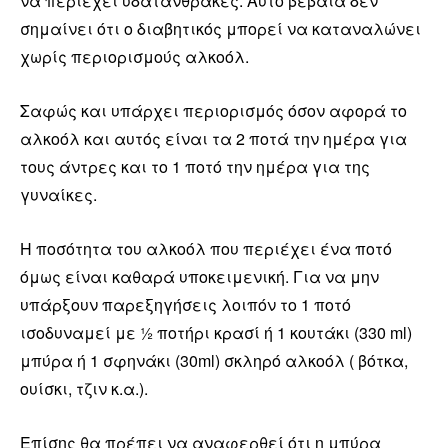
να περιέχει υδατάνθρακες. Αυτό βέβαια δεν
σημαίνει ότι ο διαβητικός μπορεί να καταναλώνει
χωρίς περιορισμούς αλκοόλ.
Σαφώς και υπάρχει περιορισμός όσον αφορά το
αλκοόλ και αυτός είναι τα 2 ποτά την ημέρα για
τους άντρες και το 1 ποτό την ημέρα για της
γυναίκες.
Η ποσότητα του αλκοόλ που περιέχει ένα ποτό
όμως είναι καθαρά υποκειμενική. Για να μην
υπάρξουν παρεξηγήσεις λοιπόν το 1 ποτό
ισοδυναμεί με ½ ποτήρι κρασί ή 1 κουτάκι (330 ml)
μπύρα ή 1 σφηνάκι (30ml) σκληρό αλκοόλ ( βότκα,
ουίσκι, τζιν κ.α.).
Επίσης θα πρέπει να αναφερθεί ότι η μπύρα