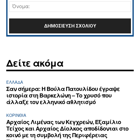
Όνο
Δείτε ακόμα
ΕΛΛΆΔΑ
Σαν σήμερα: Η Βούλα Πατουλίδου έγραψε
ιστορία στη Βαρκελώνη – Το χρυσό που
άλλαξε τον ελληνικό αθλητισμό
ΚΟΡΙΝΘΊΑ
Αρχαίος Λιμένας των Κεγχρεών, Εξαμίλιο
Τείχος και Aρχαίος Δίολκος αποδίδονται στο
κοινό με τη συμβολή της Περιφέρειας