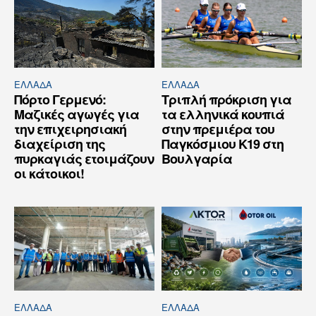
ΕΛΛΆΔΑ
ΕΛΛΆΔΑ
Πόρτο Γερμενό:
Τριπλή πρόκριση για
Μαζικές αγωγές για
τα ελληνικά κουπιά
την επιχειρησιακή
στην πρεμιέρα του
διαχείριση της
Παγκόσμιου Κ19 στη
πυρκαγιάς ετοιμάζουν
Βουλγαρία
οι κάτοικοι!
ΕΛΛΆΔΑ
ΕΛΛΆΔΑ