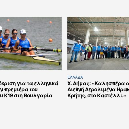
ΕΛΛΆΔΑ
όκριση για τα ελληνικά
Χ. Δήμας: «Καλησπέρα α
ν πρεμιέρα του
Διεθνή Αερολιμένα Ηρα
υ Κ19 στη Βουλγαρία
Κρήτης, στο Καστέλλι.»