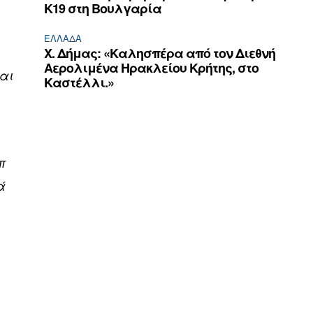
Κ19 στη Βουλγαρία
ΕΛΛΆΔΑ
Χ. Δήμας: «Καλησπέρα από τον Διεθνή
Αερολιμένα Ηρακλείου Κρήτης, στο
και
Καστέλλι.»
π
ά