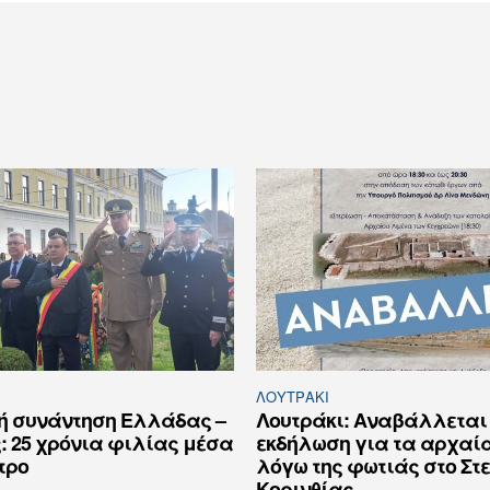
ΛΟΥΤΡΆΚΙ
κή συνάντηση Ελλάδας –
Λουτράκι: Αναβάλλεται
: 25 χρόνια φιλίας μέσα
εκδήλωση για τα αρχαί
τρο
λόγω της φωτιάς στο Στ
Κορινθίας