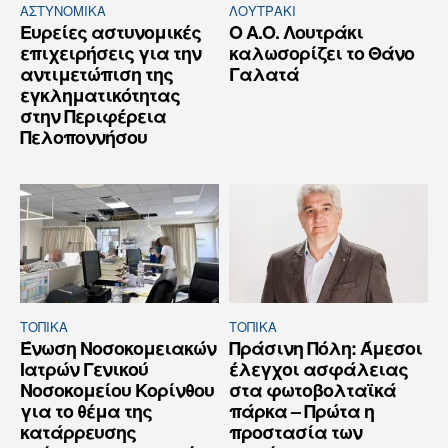
ΑΣΤΥΝΟΜΙΚΆ
ΛΟΥΤΡΆΚΙ
Ευρείες αστυνομικές
Ο Α.Ο. Λουτράκι
επιχειρήσεις για την
καλωσορίζει το Θάνο
αντιμετώπιση της
Γαλατά
εγκληματικότητας
στην Περιφέρεια
Πελοποννήσου
ΤΟΠΙΚΑ
ΤΟΠΙΚΑ
Ένωση Νοσοκομειακών
Πράσινη Πόλη: Άμεσοι
Ιατρών Γενικού
έλεγχοι ασφάλειας
Νοσοκομείου Κορίνθου
στα φωτοβολταϊκά
για το θέμα της
πάρκα – Πρώτα η
κατάρρευσης
προστασία των