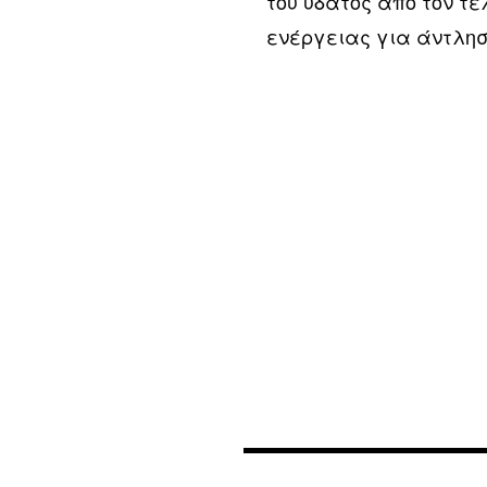
του ύδατος από τον τε
ενέργειας για άντλησ