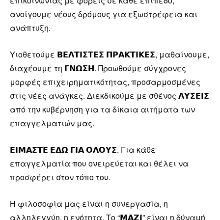
επικοινωνίας με φορείς σε κάθε επίπεδο,
ανοίγουμε νέους δρόμους για εξωστρέφεια και
ανάπτυξη.
Υιοθετούμε 𝝗𝝚𝝠𝝩𝝞𝝨𝝩𝝚𝝨 𝝥𝝦𝝖𝝟𝝩𝝞𝝟𝝚𝝨, μαθαίνουμε,
διαχέουμε τη 𝝘𝝢𝝮𝝨𝝜. Προωθούμε σύγχρονες
μορφές επιχειρηματικότητας, προσαρμοσμένες
στις νέες ανάγκες. Διεκδικούμε με σθένος 𝝠𝝪𝝨𝝚𝝞𝝨
από την κυβέρνηση για τα δίκαια αιτήματα των
επαγγελματιών μας.
𝝚𝝞𝝡𝝖𝝨𝝩𝝚 𝝚𝝙𝝮 𝝘𝝞𝝖 𝝤𝝠𝝤𝝪𝝨. Για κάθε
επαγγελματία που ονειρεύεται και θέλει να
προσφέρει στον τόπο του.
Η φιλοσοφία μας είναι η συνεργασία, η
αλληλεγγύη, η ενότητα. Το “𝝡𝝖𝝛𝝞” είναι η δύναμή