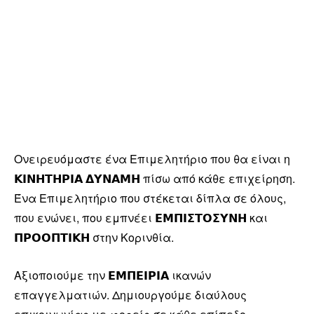
Ονειρευόμαστε ένα Επιμελητήριο που θα είναι η
𝝟𝝞𝝢𝝜𝝩𝝜𝝦𝝞𝝖 𝝙𝝪𝝢𝝖𝝡𝝜 πίσω από κάθε επιχείρηση.
Ένα Επιμελητήριο που στέκεται δίπλα σε όλους,
που ενώνει, που εμπνέει 𝝚𝝡𝝥𝝞𝝨𝝩𝝤𝝨𝝪𝝢𝝜 και
𝝥𝝦𝝤𝝤𝝥𝝩𝝞𝝟𝝜 στην Κορινθία.
Αξιοποιούμε την 𝝚𝝡𝝥𝝚𝝞𝝦𝝞𝝖 ικανών
επαγγελματιών. Δημιουργούμε διαύλους