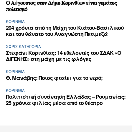
𝚶 𝚨ύ𝛄𝛐𝛖𝛔𝛕𝛐ς 𝛔𝛕𝛐𝛎 𝚫ή𝛍𝛐 𝚱𝛐𝛒𝛊𝛎𝛉ί𝛚𝛎 𝛆ί𝛎𝛂𝛊 𝛄𝛆𝛍ά𝛕𝛐ς
𝛑𝛐𝛌𝛊𝛕𝛊𝛔𝛍ό
ΚΟΡΙΝΘΊΑ
204 χρόνια από τη Μάχη του Κιάτου-Βασιλικού
και τον θάνατο του Αναγνώστη Πετιμεζά
ΧΩΡΊΣ ΚΑΤΗΓΟΡΊΑ
Στεφάνι Κορινθίας: 14 εθελοντές του ΣΔΑΚ «Ο
ΔΙΓΕΝΗΣ» στη μάχη με τις φλόγες
ΚΟΡΙΝΘΊΑ
Θ. Μανάβης: Ποιος φταίει για το νερό;
ΚΟΡΙΝΘΊΑ
Πολιτιστική συνάντηση Ελλάδας – Ρουμανίας:
25 χρόνια φιλίας μέσα από το θέατρο