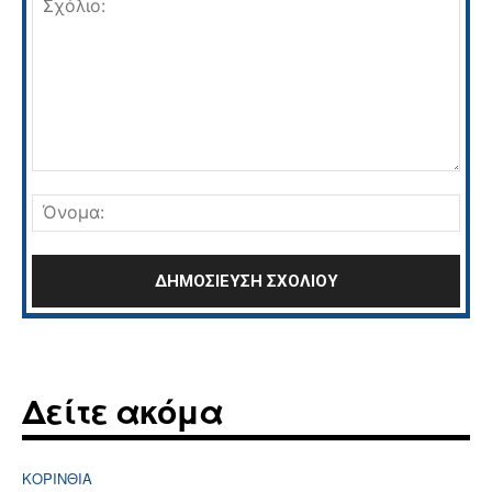
Σχόλιο:
Όνο
Δείτε ακόμα
ΚΟΡΙΝΘΊΑ