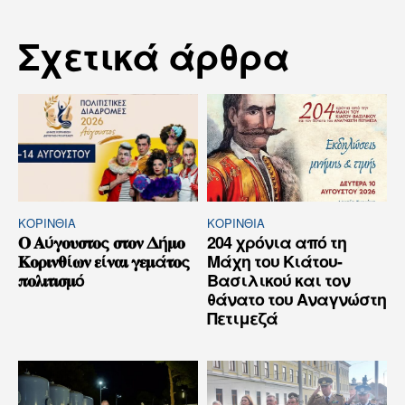
Σχετικά άρθρα
ΚΟΡΙΝΘΊΑ
ΚΟΡΙΝΘΊΑ
𝚶 𝚨ύ𝛄𝛐𝛖𝛔𝛕𝛐ς 𝛔𝛕𝛐𝛎 𝚫ή𝛍𝛐
204 χρόνια από τη
𝚱𝛐𝛒𝛊𝛎𝛉ί𝛚𝛎 𝛆ί𝛎𝛂𝛊 𝛄𝛆𝛍ά𝛕𝛐ς
Μάχη του Κιάτου-
𝛑𝛐𝛌𝛊𝛕𝛊𝛔𝛍ό
Βασιλικού και τον
θάνατο του Αναγνώστη
Πετιμεζά