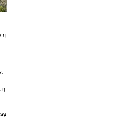
α η
α.
 η
νων