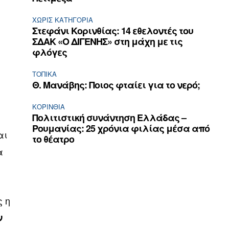
ΧΩΡΊΣ ΚΑΤΗΓΟΡΊΑ
Στεφάνι Κορινθίας: 14 εθελοντές του
ΣΔΑΚ «Ο ΔΙΓΕΝΗΣ» στη μάχη με τις
φλόγες
ΤΟΠΙΚΑ
Θ. Μανάβης: Ποιος φταίει για το νερό;
ΚΟΡΙΝΘΊΑ
Πολιτιστική συνάντηση Ελλάδας –
Ρουμανίας: 25 χρόνια φιλίας μέσα από
αι
το θέατρο
α
ς η
ν