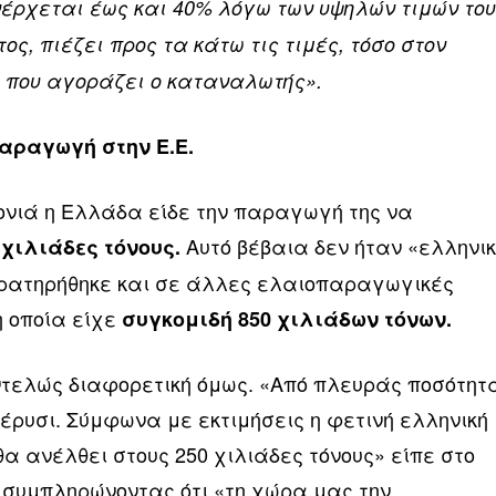
έρχεται έως και 40% λόγω των υψηλών τιμών το
ς, πιέζει προς τα κάτω τις τιμές, τόσο στον
 που αγοράζει ο καταναλωτής».
αραγωγή στην Ε.Ε.
νιά η Ελλάδα είδε την παραγωγή της να
Αυτό βέβαια δεν ήταν «ελληνι
 χιλιάδες τόνους.
αρατηρήθηκε και σε άλλες ελαιοπαραγωγικές
η οποία είχε
συγκομιδή 850 χιλιάδων τόνων.
εντελώς διαφορετική όμως. «Από πλευράς ποσότητ
έρυσι. Σύμφωνα με εκτιμήσεις η φετινή ελληνική
 ανέλθει στους 250 χιλιάδες τόνους» είπε στο
ς συμπληρώνοντας ότι «τη χώρα μας την