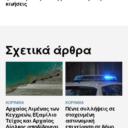
κινήσεις
Σχετικά άρθρα
ΚΟΡΙΝΘΊΑ
ΚΟΡΙΝΘΊΑ
Αρχαίος Λιμένας των
Πέντε συλλήψεις σε
Κεγχρεών, Εξαμίλιο
στοχευμένη
Τείχος και Aρχαίος
αστυνομική
Δίολκος αποδίδονται
επιχείρηση σε δήμο