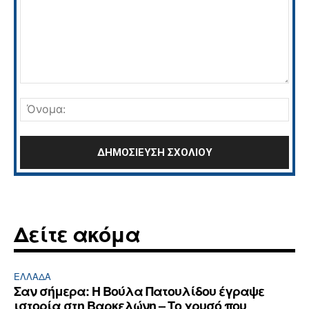
Σχόλιο:
Όνο
Δείτε ακόμα
ΕΛΛΆΔΑ
Σαν σήμερα: Η Βούλα Πατουλίδου έγραψε
ιστορία στη Βαρκελώνη – Το χρυσό που