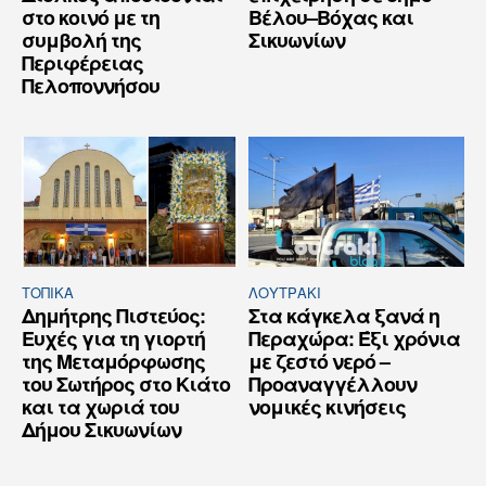
στο κοινό με τη
Βέλου–Βόχας και
συμβολή της
Σικυωνίων
Περιφέρειας
Πελοποννήσου
ΤΟΠΙΚΑ
ΛΟΥΤΡΆΚΙ
Δημήτρης Πιστεύος:
Στα κάγκελα ξανά η
Ευχές για τη γιορτή
Περαχώρα: Έξι χρόνια
της Μεταμόρφωσης
με ζεστό νερό –
του Σωτήρος στο Κιάτο
Προαναγγέλλουν
και τα χωριά του
νομικές κινήσεις
Δήμου Σικυωνίων