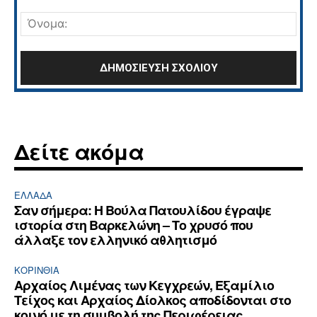
Σχόλιο:
Όνο
Δείτε ακόμα
ΕΛΛΆΔΑ
Σαν σήμερα: Η Βούλα Πατουλίδου έγραψε
ιστορία στη Βαρκελώνη – Το χρυσό που
άλλαξε τον ελληνικό αθλητισμό
ΚΟΡΙΝΘΊΑ
Αρχαίος Λιμένας των Κεγχρεών, Εξαμίλιο
Τείχος και Aρχαίος Δίολκος αποδίδονται στο
κοινό με τη συμβολή της Περιφέρειας