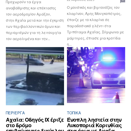
Προχωρούν τα έργα
Ο μουσικός και βιρτουόζος του
αναβάθμισης και επέκτασης
κλαρίνου, Άρης Μουγκοπέτρος,
του αεροδρομίου Αράξου,
έπαιζε με το κλαρίνο σε
στην Αχαΐα μετά και την έγκριση
παραδοσιακό γλέντι στα
των περιβαλλοντικών όρων και
Τριπόταμα Αχαΐας. Σύμφωνα με
περιορισμών για τη λειτουργία
μάρτυρες, έπιασε μια κροτίδα
του αερολιμένα και την...
η...
ΠΕΡΊΕΡΓΑ
ΤΟΠΙΚΑ
Αχαϊα: Οδηγός ΙΧ έριξε
Ένοπλη ληστεία στην
στο δρόμο
Λυκοποριά Κορινθίας
επιβαίνοντες δικύκλου
στα όρια με Αχαΐα,