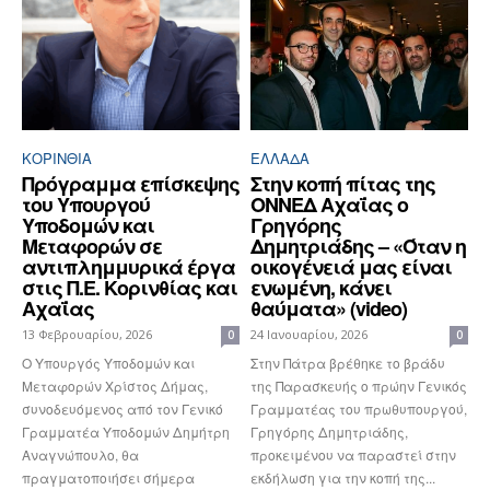
ΚΟΡΙΝΘΊΑ
ΕΛΛΆΔΑ
Πρόγραμμα επίσκεψης
Στην κοπή πίτας της
του Υπουργού
ΟΝΝΕΔ Αχαΐας ο
Υποδομών και
Γρηγόρης
Μεταφορών σε
Δημητριάδης – «Όταν η
αντιπλημμυρικά έργα
οικογένειά μας είναι
στις Π.Ε. Κορινθίας και
ενωμένη, κάνει
Αχαΐας
θαύματα» (video)
13 Φεβρουαρίου, 2026
24 Ιανουαρίου, 2026
0
0
Ο Υπουργός Υποδομών και
Στην Πάτρα βρέθηκε το βράδυ
Μεταφορών Χρίστος Δήμας,
της Παρασκευής ο πρώην Γενικός
συνοδευόμενος από τον Γενικό
Γραμματέας του πρωθυπουργού,
Γραμματέα Υποδομών Δημήτρη
Γρηγόρης Δημητριάδης,
Αναγνώπουλο, θα
προκειμένου να παραστεί στην
πραγματοποιήσει σήμερα
εκδήλωση για την κοπή της...