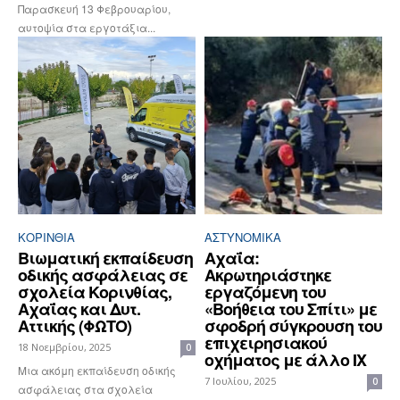
Παρασκευή 13 Φεβρουαρίου,
αυτοψία στα εργοτάξια...
ΚΟΡΙΝΘΊΑ
ΑΣΤΥΝΟΜΙΚΆ
Βιωματική εκπαίδευση
Αχαΐα:
οδικής ασφάλειας σε
Ακρωτηριάστηκε
σχολεία Κορινθίας,
εργαζόμενη του
Αχαΐας και Δυτ.
«Βοήθεια του Σπίτι» με
Αττικής (ΦΩΤΟ)
σφοδρή σύγκρουση του
επιχειρησιακού
18 Νοεμβρίου, 2025
0
οχήματος με άλλο ΙΧ
Μια ακόμη εκπαίδευση οδικής
7 Ιουλίου, 2025
0
ασφάλειας στα σχολεία