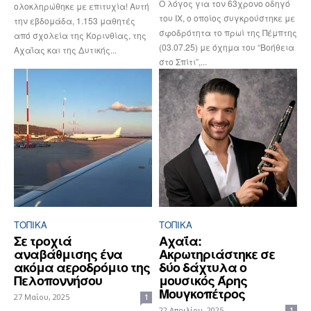
Ο λόγος για τον 63χρονο οδηγό
ολοκληρώθηκε με επιτυχία! Αυτή
του ΙΧ, ο οποίος συγκρούστηκε με
την εβδομάδα, 1.153 μαθητές
σφοδρότητα το πρωί της Πέμπτης
από σχολεία της Κορινθίας, της
(03.07.25) με όχημα του “Βοήθεια
Αχαΐας και της Δυτικής...
στο Σπίτι”,...
ΤΟΠΙΚΑ
ΤΟΠΙΚΑ
Σε τροχιά
Αχαΐα:
αναβάθμισης ένα
Ακρωτηριάστηκε σε
ακόμα αεροδρόμιο της
δύο δάχτυλα ο
Πελοποννήσου
μουσικός Άρης
Μουγκοπέτρος
27 Μαΐου, 2025
1
22 Απριλίου, 2025
1