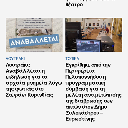
θέατρο
ΛΟΥΤΡΆΚΙ
ΤΟΠΙΚΑ
Λουτράκι:
Εγκρίθηκε από την
Αναβάλλεται η
Περιφέρεια
εκδήλωση για τα
Πελοποννήσου η
αρχαία μνημεία λόγω
προγραμματική
της φωτιάς στο
σύμβαση για τη
Στεφάνι Κορινθίας
μελέτη αντιμετώπισης
της διάβρωσης των
ακτών στον Δήμο
Ξυλοκάστρου –
Ευρωστίνης