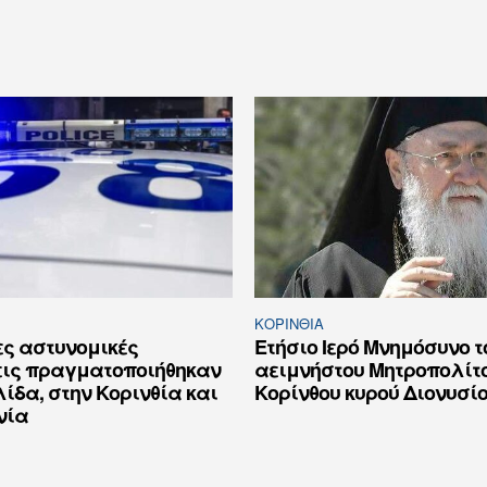
ΚΟΡΙΝΘΊΑ
ες αστυνομικές
Ετήσιο Ιερό Μνημόσυνο τ
εις πραγματοποιήθηκαν
αειμνήστου Μητροπολίτ
ίδα, στην Κορινθία και
Κορίνθου κυρού Διονυσίο
νία