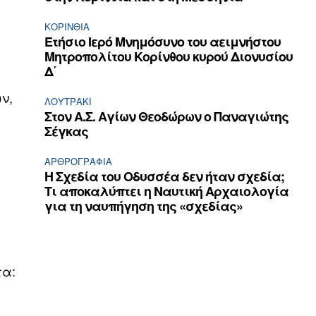
ΚΟΡΙΝΘΊΑ
Ετήσιο Ιερό Μνημόσυνο του αειμνήστου
Μητροπολίτου Κορίνθου κυρού Διονυσίου
Δ΄
ν,
ΛΟΥΤΡΆΚΙ
Στον Α.Σ. Αγίων Θεοδώρων ο Παναγιώτης
Σέγκας
ΑΡΘPΟΓΡΑΦΙΑ
Η Σχεδία του Οδυσσέα δεν ήταν σχεδία;
Τι αποκαλύπτει η Ναυτική Αρχαιολογία
για τη ναυπήγηση της «σχεδίας»
τα: