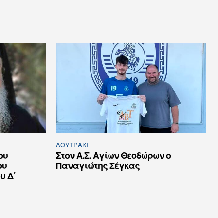
ΛΟΥΤΡΆΚΙ
ου
Στον Α.Σ. Αγίων Θεοδώρων ο
ου
Παναγιώτης Σέγκας
υ Δ΄