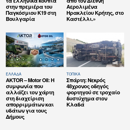
τα ελληνικά κουπιά
από τον Διεθνή
στην πρεμιέρα του
Αερολιμένα
Παγκόσμιου Κ19 στη
Ηρακλείου Κρήτης, στο
Βουλγαρία
Καστέλλι.»
ΕΛΛΆΔΑ
ΤΟΠΙΚΑ
AKTOR – Motor Oil: Η
Σπάρτη: Νεκρός
συμφωνία που
48χρονος οδηγός
αλλάζει τον χάρτη
φορτηγού σε τροχαίο
στη διαχείριση
δυστύχημα στον
απορριμμάτων και
Κλαδά
υδάτων για τους
Δήμους