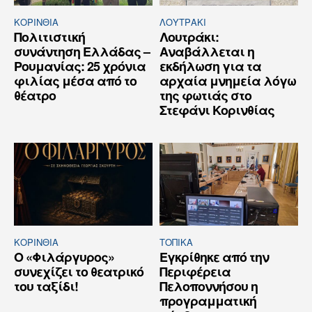
ΚΟΡΙΝΘΊΑ
ΛΟΥΤΡΆΚΙ
Πολιτιστική
Λουτράκι:
συνάντηση Ελλάδας –
Αναβάλλεται η
Ρουμανίας: 25 χρόνια
εκδήλωση για τα
φιλίας μέσα από το
αρχαία μνημεία λόγω
θέατρο
της φωτιάς στο
Στεφάνι Κορινθίας
ΚΟΡΙΝΘΊΑ
ΤΟΠΙΚΑ
Ο «Φιλάργυρος»
Εγκρίθηκε από την
συνεχίζει το θεατρικό
Περιφέρεια
του ταξίδι!
Πελοποννήσου η
προγραμματική