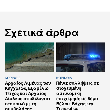
Σχετικά άρθρα
ΚΟΡΙΝΘΊΑ
ΚΟΡΙΝΘΊΑ
Αρχαίος Λιμένας των
Πέντε συλλήψεις σε
Κεγχρεών, Εξαμίλιο
στοχευμένη
Τείχος και Aρχαίος
αστυνομική
Δίολκος αποδίδονται
επιχείρηση σε δήμο
στο κοινό με τη
Βέλου–Βόχας και
συμβολή της
Σικυωνίων