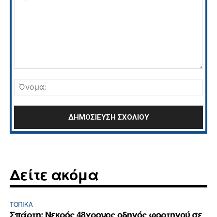
Σχόλιο:
Όνο
Δείτε ακόμα
ΤΟΠΙΚΑ
Σπάρτη: Νεκρός 48χρονος οδηγός φορτηγού σε