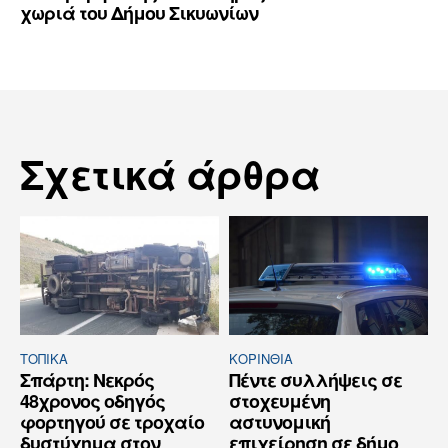
χωριά του Δήμου Σικυωνίων
Σχετικά άρθρα
ΤΟΠΙΚΑ
ΚΟΡΙΝΘΊΑ
Σπάρτη: Νεκρός
Πέντε συλλήψεις σε
48χρονος οδηγός
στοχευμένη
φορτηγού σε τροχαίο
αστυνομική
δυστύχημα στον
επιχείρηση σε δήμο