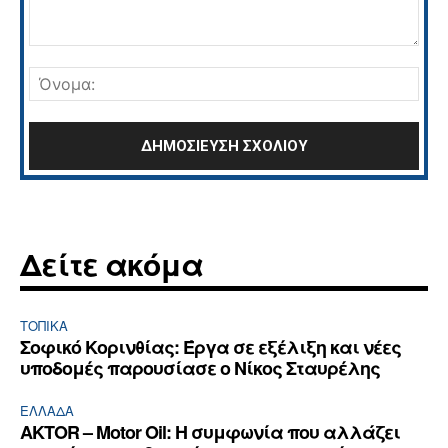
Σχόλιο:
Όνο
Δείτε ακόμα
ΤΟΠΙΚΑ
Σοφικό Κορινθίας: Έργα σε εξέλιξη και νέες
υποδομές παρουσίασε ο Νίκος Σταυρέλης
ΕΛΛΆΔΑ
AKTOR – Motor Oil: Η συμφωνία που αλλάζει