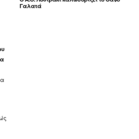
Γαλατά
ου
τα
ία
θώς