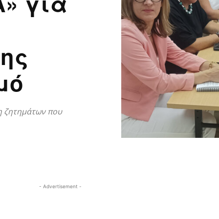
» για
ξης
μό
η ζητημάτων που
- Advertisement -