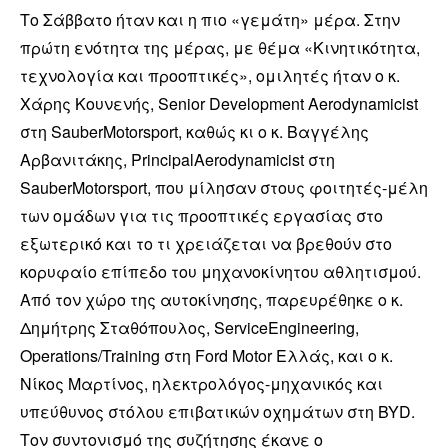
Το Σάββατο ήταν και η πιο «γεμάτη» μέρα. Στην
πρώτη ενότητα της μέρας, με θέμα «Κινητικότητα,
τεχνολογία και προοπτικές», ομιλητές ήταν ο κ.
Χάρης Κουνενής, Senior Development Aerodynamicist
στη SauberMotorsport, καθώς κι ο κ. Βαγγέλης
Αρβανιτάκης, PrincipalAerodynamicist στη
SauberMotorsport, που μίλησαν στους φοιτητές-μέλη
των ομάδων για τις προοπτικές εργασίας στο
εξωτερικό και το τι χρειάζεται να βρεθούν στο
κορυφαίο επίπεδο του μηχανοκίνητου αθλητισμού.
Από τον χώρο της αυτοκίνησης, παρευρέθηκε ο κ.
Δημήτρης Σταθόπουλος, ServiceEngineering,
Operations/Training στη Ford Motor Ελλάς, και ο κ.
Νίκος Μαρτίνος, ηλεκτρολόγος-μηχανικός και
υπεύθυνος στόλου επιβατικών οχημάτων στη BYD.
Τον συντονισμό της συζήτησης έκανε ο