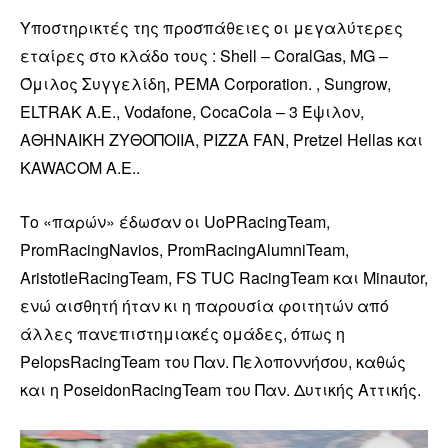
Υποστηρικτές της προσπάθειες οι μεγαλύτερες
εταίρες στο κλάδο τους : Shell – CoralGas, MG –
Όμιλος Συγγελίδη, PEMA Corporation. , Sungrow,
ELTRAK A.E., Vodafone, CocaCola – 3 Έψιλον,
ΑΘΗΝΑΙΚΗ ΖΥΘΟΠΟΙΙΑ, PIZZA FAN, Pretzel Hellas και
KAWACOM A.E..
Το «παρών» έδωσαν οι UoPRacingTeam,
PromRacingNavios, PromRacingAlumniTeam,
AristotleRacingTeam, FS TUC RacingTeam και Minautor,
ενώ αισθητή ήταν κι η παρουσία φοιτητών από
άλλες πανεπιστημιακές ομάδες, όπως η
PelopsRacingTeam του Παν. Πελοποννήσου, καθώς
και η PoseidonRacingTeam του Παν. Δυτικής Αττικής.