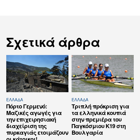
Σχετικά άρθρα
ΕΛΛΆΔΑ
ΕΛΛΆΔΑ
Πόρτο Γερμενό:
Τριπλή πρόκριση για
Μαζικές αγωγές για
τα ελληνικά κουπιά
την επιχειρησιακή
στην πρεμιέρα του
διαχείριση της
Παγκόσμιου Κ19 στη
πυρκαγιάς ετοιμάζουν
Βουλγαρία
οι κάτοικοι!