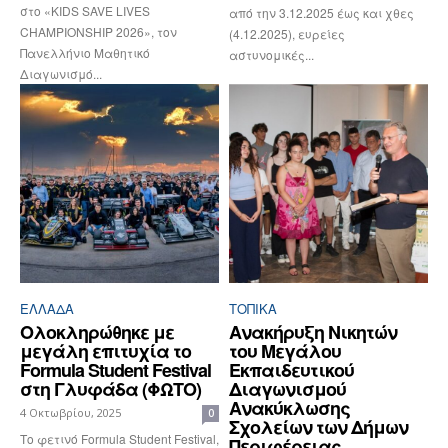
στο «KIDS SAVE LIVES
από την 3.12.2025 έως και χθες
CHAMPIONSHIP 2026», τον
(4.12.2025), ευρείες
Πανελλήνιο Μαθητικό
αστυνομικές...
Διαγωνισμό...
ΕΛΛΆΔΑ
ΤΟΠΙΚΑ
Ολοκληρώθηκε με
Ανακήρυξη Νικητών
μεγάλη επιτυχία το
του Μεγάλου
Formula Student Festival
Εκπαιδευτικού
στη Γλυφάδα (ΦΩΤΟ)
Διαγωνισμού
Ανακύκλωσης
4 Οκτωβρίου, 2025
0
Σχολείων των Δήμων
Το φετινό Formula Student Festival,
Περιφέρειας