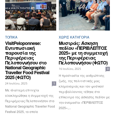
ΤΟΠΙΚΑ
ΧΩΡΊΣ ΚΑΤΗΓΟΡΊΑ
VisitPeloponnese:
Μυστράς: Άσκηση
Εντυπωσιακή
πεδίου «ΠΕΡΙΒΛΕΠΤΟΣ
παρουσία της
2025» με τη συμμετοχή
Περιφέρειας
της Περιφέρειας
Πελοποννήσου στο
Πελοποννήσου (ΦΩΤΟ)
National Geographic
16 Ιουλίου, 2025
0
Traveller Food Festival
Η προστασία της ανθρώπινης
2025 (ΦΩΤΟ)
ζωής, της πολιτιστικής μας
24 Ιουλίου, 2025
1
κληρονομιάς και του φυσικού
Με ιδιαίτερη επιτυχία
περιβάλλοντος τέθηκε στο
ολοκληρώθηκε η συμμετοχή της
επίκεντρο της άσκησης πεδίου με
Περιφέρειας Πελοποννήσου στο
την ονομασία «ΠΕΡΙΒΛΕΠΤΟΣ
National Geographic Traveller Food
2025»,...
Festival 2025, το οποίο