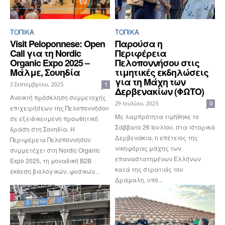
ΤΟΠΙΚΑ
ΤΟΠΙΚΑ
Visit Peloponnese: Open
Παρούσα η
Call για τη Nordic
Περιφέρεια
Organic Expo 2025 –
Πελοποννήσου στις
Μάλμε, Σουηδία
τιμητικές εκδηλώσεις
για τη Μάχη των
3 Σεπτεμβρίου, 2025
1
Δερβενακίων (ΦΩΤΟ)
Ανοικτή πρόσκληση συμμετοχής
29 Ιουλίου, 2025
0
επιχειρήσεων της Πελοποννήσου
Με λαμπρότητα τιμήθηκε το
σε εξειδικευμένη προωθητική
Σάββατο 26 Ιουλίου, στα ιστορικά
δράση στη Σουηδία. Η
Δερβενάκια, η επέτειος της
Περιφέρεια Πελοποννήσου
νικηφόρας μάχης των
συμμετέχει στη Nordic Organic
επαναστατημένων Ελλήνων
Expo 2025, τη μοναδική B2B
κατά της στρατιάς του
έκθεση βιολογικών, φυσικών...
Δράμαλη, υπό...