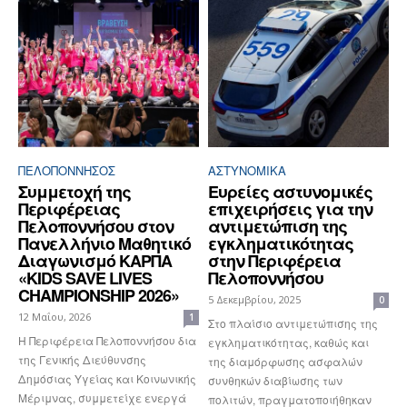
ΠΕΛΟΠΌΝΝΗΣΟΣ
ΑΣΤΥΝΟΜΙΚΆ
Συμμετοχή της
Ευρείες αστυνομικές
Περιφέρειας
επιχειρήσεις για την
Πελοποννήσου στον
αντιμετώπιση της
Πανελλήνιο Μαθητικό
εγκληματικότητας
Διαγωνισμό ΚΑΡΠΑ
στην Περιφέρεια
«KIDS SAVE LIVES
Πελοποννήσου
CHAMPIONSHIP 2026»
5 Δεκεμβρίου, 2025
0
12 Μαΐου, 2026
1
Στο πλαίσιο αντιμετώπισης της
Η Περιφέρεια Πελοποννήσου δια
εγκληματικότητας, καθώς και
της Γενικής Διεύθυνσης
της διαμόρφωσης ασφαλών
Δημόσιας Υγείας και Κοινωνικής
συνθηκών διαβίωσης των
Μέριμνας, συμμετείχε ενεργά
πολιτών, πραγματοποιήθηκαν