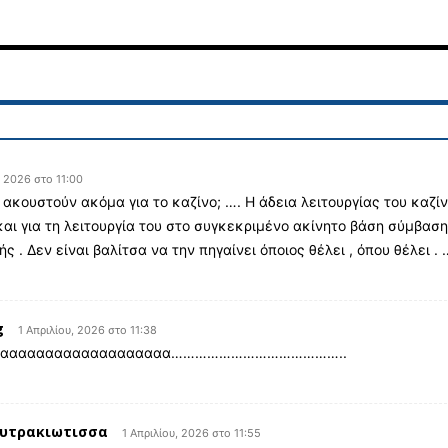
, 2026 στο 11:00
ακουστούν ακόμα για το καζίνο; …. Η άδεια λειτουργίας του καζί
και για τη λειτουργία του στο συγκεκριμένο ακίνητο βάση σύμβασ
 . Δεν είναι βαλίτσα να την πηγαίνει όποιος θέλει , όπου θέλει . 
g
1 Απριλίου, 2026 στο 11:38
ααααααααααααααααααααα……………………………………..
ουτρακιωτισσα
1 Απριλίου, 2026 στο 11:55