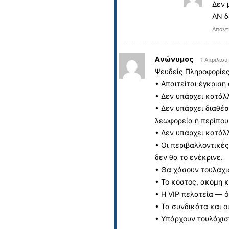
Δεν 
ΑΝ δ
Απάντ
Ανώνυμος
1 Απριλίου
Ψευδείς Πληροφορίες
• Απαιτείται έγκριση
• Δεν υπάρχει κατάλ
• Δεν υπάρχει διαθέ
λεωφορεία ή περίπο
• Δεν υπάρχει κατάλλ
• Οι περιβαλλοντικέ
δεν θα το ενέκρινε.
• Θα χάσουν τουλάχι
• Το κόστος, ακόμη κ
• Η VIP πελατεία — ό
• Τα συνδικάτα και 
• Υπάρχουν τουλάχισ