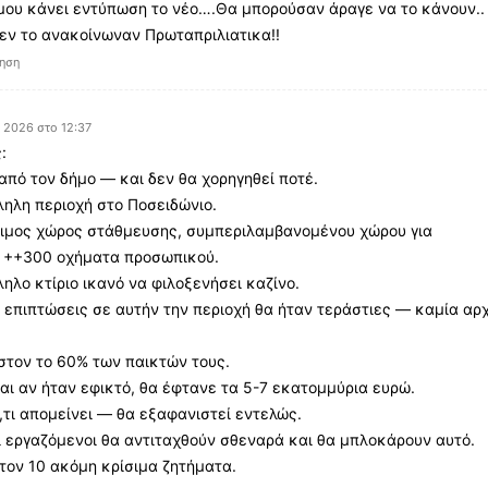
μου κάνει εντύπωση το νέο….Θα μπορούσαν άραγε να το κάνουν..
εν το ανακοίνωναν Πρωταπριλιατικα!!
ηση
, 2026 στο 12:37
:
 από τον δήμο — και δεν θα χορηγηθεί ποτέ.
ληλη περιοχή στο Ποσειδώνιο.
σιμος χώρος στάθμευσης, συμπεριλαμβανομένου χώρου για
υ ++300 οχήματα προσωπικού.
ηλο κτίριο ικανό να φιλοξενήσει καζίνο.
ς επιπτώσεις σε αυτήν την περιοχή θα ήταν τεράστιες — καμία αρ
στον το 60% των παικτών τους.
αι αν ήταν εφικτό, θα έφτανε τα 5-7 εκατομμύρια ευρώ.
,τι απομείνει — θα εξαφανιστεί εντελώς.
οι εργαζόμενοι θα αντιταχθούν σθεναρά και θα μπλοκάρουν αυτό.
τον 10 ακόμη κρίσιμα ζητήματα.