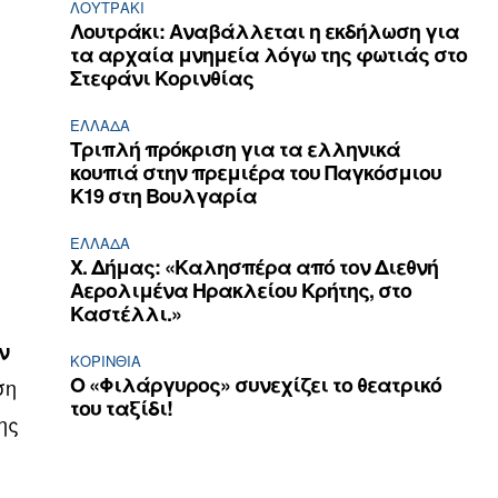
ΛΟΥΤΡΆΚΙ
Λουτράκι: Αναβάλλεται η εκδήλωση για
τα αρχαία μνημεία λόγω της φωτιάς στο
Στεφάνι Κορινθίας
ΕΛΛΆΔΑ
Τριπλή πρόκριση για τα ελληνικά
κουπιά στην πρεμιέρα του Παγκόσμιου
Κ19 στη Βουλγαρία
ΕΛΛΆΔΑ
Χ. Δήμας: «Καλησπέρα από τον Διεθνή
Αερολιμένα Ηρακλείου Κρήτης, στο
Καστέλλι.»
ν
ΚΟΡΙΝΘΊΑ
Ο «Φιλάργυρος» συνεχίζει το θεατρικό
ση
του ταξίδι!
ης