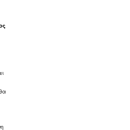
ος
αι
 θα
νη