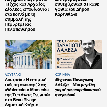
Τείχος και Aρχαίος
συνεχίζονται σε κάθε
Δίολκος αποδίδονται
γωνιά του Δήμου
στο κοινό με τη
Κορινθίων!
συμβολή της
Περιφέρειας
Πελοποννήσου
ΛΟΥΤΡΆΚΙ
ΚΟΡΙΝΘΊΑ
Λουτράκι: Η ατομική
𝟒𝟎 𝛘𝛒ό𝛎𝛊𝛂 𝚷𝛂𝛎𝛂𝛄𝛊ώ𝛕𝛈
έκθεση ακουαρέλας
𝚲ά𝛌𝛆𝛇𝛂 – 𝚳𝛊𝛂 𝛍𝛆𝛄ά𝛌𝛈
«Watercolour Moments»
𝛄𝛊𝛐𝛒𝛕ή 𝛕𝛐𝛖 𝛑𝛂𝛒𝛂𝛅𝛐𝛔𝛊𝛂𝛋𝛐ύ
της Τετιάνας Γνενιούκ
𝛕𝛒𝛂𝛄𝛐𝛖𝛅𝛊𝛐ύ
στο Beau Rivage
Δημοτικό Κτήριο