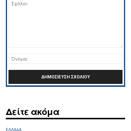
Σχόλιο:
Όνο
Δείτε ακόμα
ΕΛΛΆΔΑ