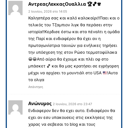
ΑντρεαςΛεκκαςΟυαλλια 🏆🏀🧣
2 Ιουνίου, 2026 στο 14:05
Καλησπέρα σας και καλό καλοκαίρι!!Παει και ο
τελικός του Τζαμπιον λιγκ θα περάσει στην
ιστορία!!Κερδισε έστω και στα πέναλτι η ομάδα
της Παρί και ενδιαφέρον θα έχει αν η
πρωταγωνίστρια ταινιών για ενήλικες τηρήσει
την υπόσχεση της στον Ρώσο τερματοφύλακα
😀
😀
Από αύριο θα έχουμε και πλέι οφ στο
μπάσκετ
🏀
και θα μας κρατήσει σε εγρήγορση
μέχρι να αρχίσει το μουντιάλ στο USA
!Αυτα
τα ολιγα
Απάντηση
Ανώνυμος
2 Ιουνίου, 2026 στο 23:47
Eνδιαφερον δεν θα εχει αυτο. Ενδιαφέρον θα
εχει αν εσυ υπακουσεις στις εκκλησεις της
χαρας να σεβεσαι το blog και τους