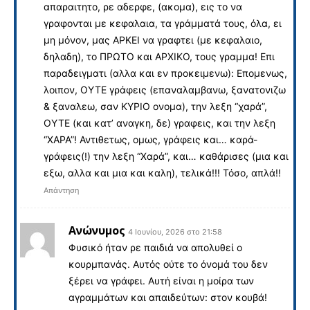
απαραιτητο, ρε αδερφε, (ακομα), εις το να
γραφονται με κεφαλαια, τα γράμματά τους, όλα, ει
μη μόνον, μας ΑΡΚΕΙ να γραφτει (με κεφαλαιο,
δηλαδη), το ΠΡΩΤΟ και ΑΡΧΙΚΟ, τους γραμμα! Επι
παραδειγματι (αλλα και εν προκειμενω): Επομενως,
λοιπον, ΟΥΤΕ γράφεις (επαναλαμβανω, ξανατονιζω
& ξαναλεω, σαν ΚΥΡΙΟ ονομα), την λεξη “χαρά”,
ΟΥΤΕ (και κατ’ αναγκη, δε) γραφεις, και την λεξη
“ΧΑΡΑ”! Αντιθετως, ομως, γράφεις και… καρά-
γράφεις(!) την λεξη “Χαρά”, και… καθάρισες (μια και
εξω, αλλα και μια και καλη), τελικά!!! Τόσο, απλά!!
Απάντηση
Ανώνυμος
4 Ιουνίου, 2026 στο 21:58
Φυσικό ήταν ρε παιδιά να απολυθεί ο
κουρμπανάς. Αυτός ούτε το όνομά του δεν
ξέρει να γράφει. Αυτή είναι η μοίρα των
αγραμμάτων και απαιδεύτων: στον κουβά!