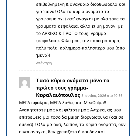
επιβεβλημενη & αναγκαια διορθωσουλα και
για ‘σενα! Ολα τα κυρια ονοματα τα
γραφουμε οχι (κατ’ αναγκη) με ολα τους τα
γραμματα κεφαλαια, αλλα ει μη μονον, με
το ΑΡΧΙΚΟ & ΠΡΩΤΟ τους, γραμμα
(κεφαλαιο). Φιλε μου, την παρα μα παρα,
πολυ πολυ, καλημερό-καλησπέρα μου (απο
‘μενα)!
Απάντηση
Τασό-κύρια ονόματα-μόνο το
πρώτο τους γράμμα-
Κεφαλαιόπουλος
5 Ιουνίου, 2026 στο 10:56
ΜΕΓΑ σφαλμα, ΜΕΓΑ λαθος και MeaCulpa!!
Αγαπητοτατε μας και φιλτατε μας Αντρεα, ας μου
επιτρεψεις μια τοσο δα μικρη διορθωσουλα (και σε
εσενα)!! Ολα μα ολα, λοιπον, τα κύρια ονόματα, δεν
ειναι αναγκη, δεν χρειαζετο ή και δεν και