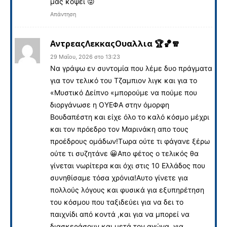
μας κόψει 😜
Απάντηση
ΑντρεαςΛεκκαςΟυαλλια 🏆🏀🧣
29 Μαΐου, 2026 στο 13:23
Να γράψω εν συντομία που λέμε δυο πράγματα
για τον τελικό του Τζαμπιον λιγκ και για το
«Μυστικό Δείπνο «μπορούμε να πούμε που
διοργάνωσε η ΟΥΕΦΑ στην όμορφη
Βουδαπέστη και είχε όλο το καλό κόσμο μέχρι
και τον πρόεδρο τον Μαρινάκη απο τους
προέδρους ομάδων!Τωρα ούτε τι φάγανε ξέρω
ούτε τι συζητάνε 😀Απο φέτος ο τελικός θα
γίνεται νωρίτερα και όχι στις 10 Ελλάδος που
συνηθίσαμε τόσα χρόνια!Αυτο γίνετε για
πολλούς λόγους και φυσικά για εξυπηρέτηση
του κόσμου που ταξιδεύει για να δει το
παιχνίδι από κοντά ,και για να μπορεί να
διασκεράσουν και μετά τον αγώνα ,για