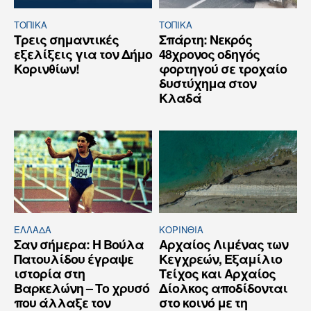
ΤΟΠΙΚΑ
ΤΟΠΙΚΑ
Τρεις σημαντικές
Σπάρτη: Νεκρός
εξελίξεις για τον Δήμο
48χρονος οδηγός
Κορινθίων!
φορτηγού σε τροχαίο
δυστύχημα στον
Κλαδά
ΕΛΛΆΔΑ
ΚΟΡΙΝΘΊΑ
Σαν σήμερα: Η Βούλα
Αρχαίος Λιμένας των
Πατουλίδου έγραψε
Κεγχρεών, Εξαμίλιο
ιστορία στη
Τείχος και Aρχαίος
Βαρκελώνη – Το χρυσό
Δίολκος αποδίδονται
που άλλαξε τον
στο κοινό με τη