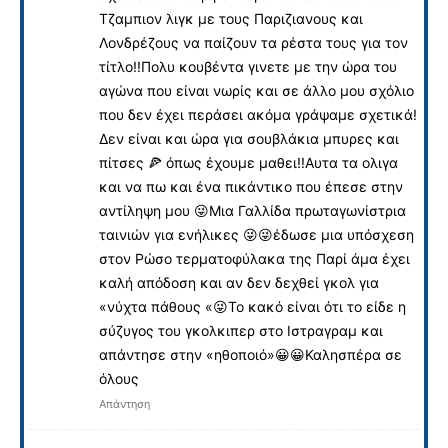
Τζαμπιον λιγκ με τους Παριζιανους και
Λονδρέζους να παίζουν τα ρέστα τους για τον
τίτλο!!Πολυ κουβέντα γινετε με την ώρα του
αγώνα που είναι νωρίς και σε άλλο μου σχόλιο
που δεν έχει περάσει ακόμα γράψαμε σχετικά!
Δεν είναι και ώρα για σουβλάκια μπυρες και
πίτσες 🍕 όπως έχουμε μαθει!!Αυτα τα ολιγα
και να πω και ένα πικάντικο που έπεσε στην
αντίληψη μου 😜Μια Γαλλίδα πρωταγωνίστρια
ταινιών για ενήλικες 😜😜έδωσε μια υπόσχεση
στον Ρώσο τερματοφύλακα της Παρί άμα έχει
καλή απόδοση και αν δεν δεχθεί γκολ για
«νύχτα πάθους «😜Το κακό είναι ότι το είδε η
σύζυγος του γκολκιπερ στο Ιστραγραμ και
απάντησε στην «ηθοποιό»😀😀Καλησπέρα σε
όλους
Απάντηση