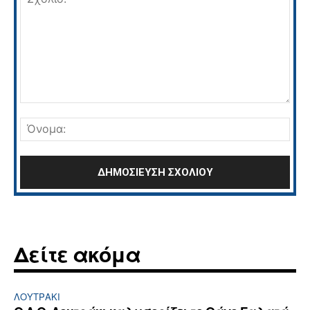
Σχόλιο:
Όνο
Δείτε ακόμα
ΛΟΥΤΡΆΚΙ