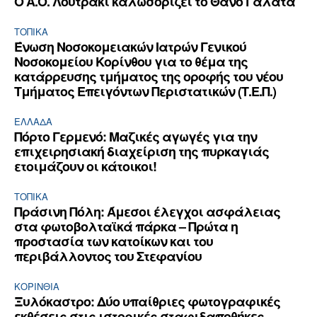
Ο Α.Ο. Λουτράκι καλωσορίζει το Θάνο Γαλατά
ΤΟΠΙΚΑ
Ένωση Νοσοκομειακών Ιατρών Γενικού
Νοσοκομείου Κορίνθου για το θέμα της
κατάρρευσης τμήματος της οροφής του νέου
Τμήματος Επειγόντων Περιστατικών (Τ.Ε.Π.)
ΕΛΛΆΔΑ
Πόρτο Γερμενό: Μαζικές αγωγές για την
επιχειρησιακή διαχείριση της πυρκαγιάς
ετοιμάζουν οι κάτοικοι!
ΤΟΠΙΚΑ
Πράσινη Πόλη: Άμεσοι έλεγχοι ασφάλειας
στα φωτοβολταϊκά πάρκα – Πρώτα η
προστασία των κατοίκων και του
περιβάλλοντος του Στεφανίου
ΚΟΡΙΝΘΊΑ
Ξυλόκαστρο: Δύο υπαίθριες φωτογραφικές
εκθέσεις στις ιστορικές σταφιδαποθήκες