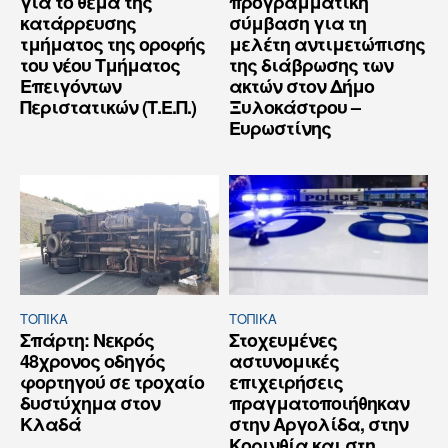
για το θέμα της
προγραμματική
κατάρρευσης
σύμβαση για τη
τμήματος της οροφής
μελέτη αντιμετώπισης
του νέου Τμήματος
της διάβρωσης των
Επειγόντων
ακτών στον Δήμο
Περιστατικών (Τ.Ε.Π.)
Ξυλοκάστρου –
Ευρωστίνης
ΤΟΠΙΚΑ
ΤΟΠΙΚΑ
Σπάρτη: Νεκρός
Στοχευμένες
48χρονος οδηγός
αστυνομικές
φορτηγού σε τροχαίο
επιχειρήσεις
δυστύχημα στον
πραγματοποιήθηκαν
Κλαδά
στην Αργολίδα, στην
Κορινθία και στη