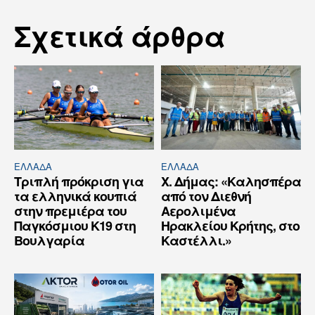
Σχετικά άρθρα
ΕΛΛΆΔΑ
ΕΛΛΆΔΑ
Τριπλή πρόκριση για
Χ. Δήμας: «Καλησπέρα
τα ελληνικά κουπιά
από τον Διεθνή
στην πρεμιέρα του
Αερολιμένα
Παγκόσμιου Κ19 στη
Ηρακλείου Κρήτης, στο
Βουλγαρία
Καστέλλι.»