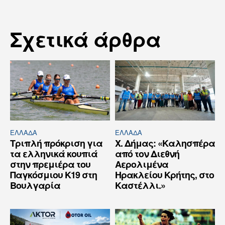
Σχετικά άρθρα
ΕΛΛΆΔΑ
ΕΛΛΆΔΑ
Τριπλή πρόκριση για
Χ. Δήμας: «Καλησπέρα
τα ελληνικά κουπιά
από τον Διεθνή
στην πρεμιέρα του
Αερολιμένα
Παγκόσμιου Κ19 στη
Ηρακλείου Κρήτης, στο
Βουλγαρία
Καστέλλι.»