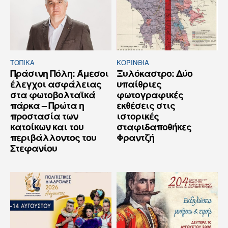
ΤΟΠΙΚΑ
ΚΟΡΙΝΘΊΑ
Πράσινη Πόλη: Άμεσοι
Ξυλόκαστρο: Δύο
έλεγχοι ασφάλειας
υπαίθριες
στα φωτοβολταϊκά
φωτογραφικές
πάρκα – Πρώτα η
εκθέσεις στις
προστασία των
ιστορικές
κατοίκων και του
σταφιδαποθήκες
περιβάλλοντος του
Φραντζή
Στεφανίου