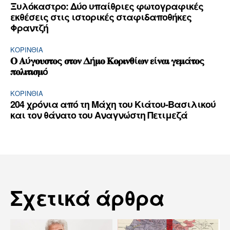
Ξυλόκαστρο: Δύο υπαίθριες φωτογραφικές
εκθέσεις στις ιστορικές σταφιδαποθήκες
Φραντζή
ΚΟΡΙΝΘΊΑ
𝚶 𝚨ύ𝛄𝛐𝛖𝛔𝛕𝛐ς 𝛔𝛕𝛐𝛎 𝚫ή𝛍𝛐 𝚱𝛐𝛒𝛊𝛎𝛉ί𝛚𝛎 𝛆ί𝛎𝛂𝛊 𝛄𝛆𝛍ά𝛕𝛐ς
𝛑𝛐𝛌𝛊𝛕𝛊𝛔𝛍ό
ΚΟΡΙΝΘΊΑ
204 χρόνια από τη Μάχη του Κιάτου-Βασιλικού
και τον θάνατο του Αναγνώστη Πετιμεζά
Σχετικά άρθρα