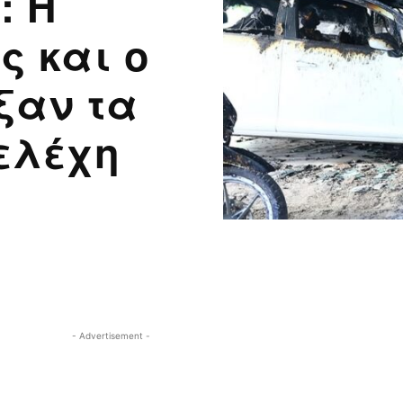
: Η
ς και ο
ξαν τα
ελέχη
- Advertisement -