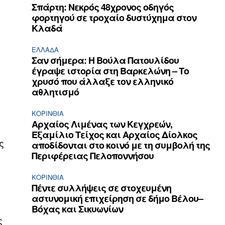
Σπάρτη: Νεκρός 48χρονος οδηγός
φορτηγού σε τροχαίο δυστύχημα στον
Κλαδά
ΕΛΛΆΔΑ
Σαν σήμερα: Η Βούλα Πατουλίδου
έγραψε ιστορία στη Βαρκελώνη – Το
χρυσό που άλλαξε τον ελληνικό
αθλητισμό
ΚΟΡΙΝΘΊΑ
Αρχαίος Λιμένας των Κεγχρεών,
Εξαμίλιο Τείχος και Aρχαίος Δίολκος
ς
αποδίδονται στο κοινό με τη συμβολή της
Περιφέρειας Πελοποννήσου
ΚΟΡΙΝΘΊΑ
Πέντε συλλήψεις σε στοχευμένη
αστυνομική επιχείρηση σε δήμο Βέλου–
Βόχας και Σικυωνίων
ς