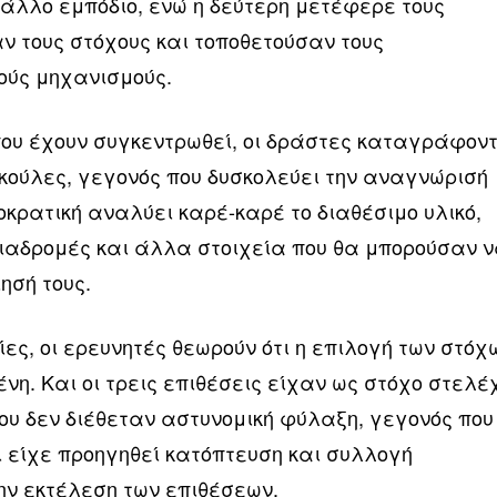
 άλλο εμπόδιο, ενώ η δεύτερη μετέφερε τους
ν τους στόχους και τοποθετούσαν τους
ούς μηχανισμούς.
ου έχουν συγκεντρωθεί, οι δράστες καταγράφον
υκούλες, γεγονός που δυσκολεύει την αναγνώρισή
μοκρατική αναλύει καρέ-καρέ το διαθέσιμο υλικό,
διαδρομές και άλλα στοιχεία που θα μπορούσαν 
ησή τους.
ίες, οι ερευνητές θεωρούν ότι η επιλογή των στόχ
η. Και οι τρεις επιθέσεις είχαν ως στόχο στελέ
ου δεν διέθεταν αστυνομική φύλαξη, γεγονός που
τι είχε προηγηθεί κατόπτευση και συλλογή
ην εκτέλεση των επιθέσεων.