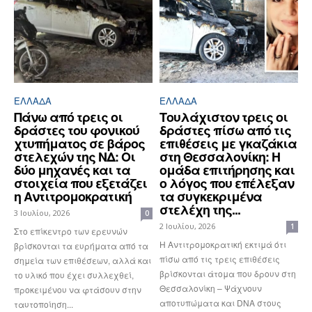
ΕΛΛΆΔΑ
ΕΛΛΆΔΑ
Πάνω από τρεις οι
Τουλάχιστον τρεις οι
δράστες του φονικού
δράστες πίσω από τις
χτυπήματος σε βάρος
επιθέσεις με γκαζάκια
στελεχών της ΝΔ: Οι
στη Θεσσαλονίκη: Η
δύο μηχανές και τα
ομάδα επιτήρησης και
στοιχεία που εξετάζει
ο λόγος που επέλεξαν
η Αντιτρομοκρατική
τα συγκεκριμένα
στελέχη της...
3 Ιουλίου, 2026
0
2 Ιουλίου, 2026
1
Στο επίκεντρο των ερευνών
Η Αντιτρομοκρατική εκτιμά ότι
βρίσκονται τα ευρήματα από τα
πίσω από τις τρεις επιθέσεις
σημεία των επιθέσεων, αλλά και
βρίσκονται άτομα που δρουν στη
το υλικό που έχει συλλεχθεί,
Θεσσαλονίκη – Ψάχνουν
προκειμένου να φτάσουν στην
αποτυπώματα και DNA στους
ταυτοποίηση...