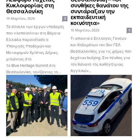
Κυκλοφορίας στη
συνθήκες θανάτου της
Θεσσαλονίκη
συντάραξαν την
εκπαιδευτική
19 Μαρτίου, 2026
0
κοινότητα»
Tο σύνολο των έργων υποδομής
10 Μαρτίου, 2026
0
που υλοποιούνται στη Βόρεια
Τι απαντά ο Σύλλογος Γονέων
Ελλάδα παρουσίασε ο
και Κηδεμόνων του 3ου ΓΕΛ
Υπουργός Υποδομών και
Θεσσαλονίκης για τις φήμες που
Μεταφορών Χρίστος Δήμας,
δεχόταν bullying. Στο πένθος για
μιλώντας στο
τον θάνατο της καθηγήτριας
1ο Blue Heritage Summit στη
Αγγλικών...
Θεσσαλονίκη, τονίζοντας τη...