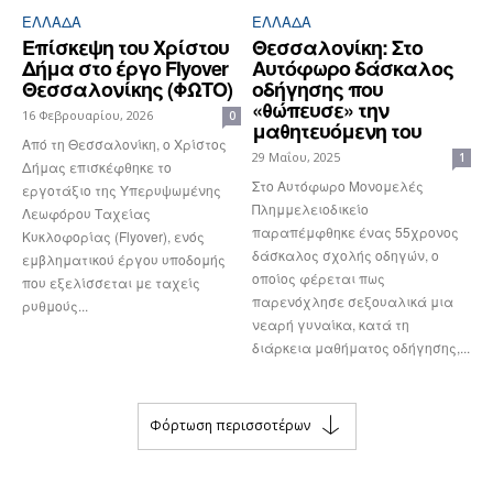
ΕΛΛΆΔΑ
ΕΛΛΆΔΑ
Επίσκεψη του Χρίστου
Θεσσαλονίκη: Στο
Δήμα στο έργο Flyover
Αυτόφωρο δάσκαλος
Θεσσαλονίκης (ΦΩΤΟ)
οδήγησης που
«θώπευσε» την
16 Φεβρουαρίου, 2026
0
μαθητευόμενη του
Από τη Θεσσαλονίκη, ο Χρίστος
29 Μαΐου, 2025
1
Δήμας επισκέφθηκε το
Στο Αυτόφωρο Μονομελές
εργοτάξιο της Υπερυψωμένης
Πλημμελειοδικείο
Λεωφόρου Ταχείας
παραπέμφθηκε ένας 55χρονος
Κυκλοφορίας (Flyover), ενός
δάσκαλος σχολής οδηγών, ο
εμβληματικού έργου υποδομής
οποίος φέρεται πως
που εξελίσσεται με ταχείς
παρενόχλησε σεξουαλικά μια
ρυθμούς...
νεαρή γυναίκα, κατά τη
διάρκεια μαθήματος οδήγησης,...
Φόρτωση περισσοτέρων