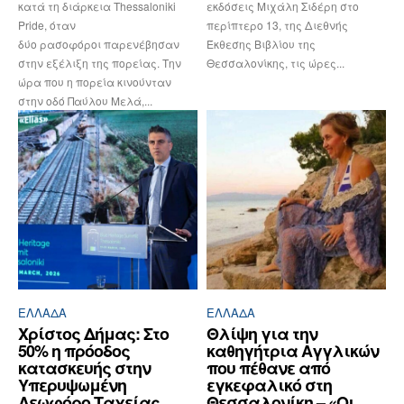
κατά τη διάρκεια Thessaloniki
εκδόσεις Μιχάλη Σιδέρη στο
Pride, όταν
περίπτερο 13, της Διεθνής
δύο ρασοφόροι παρενέβησαν
Έκθεσης Βιβλίου της
στην εξέλιξη της πορείας. Την
Θεσσαλονίκης, τις ώρες...
ώρα που η πορεία κινούνταν
στην οδό Παύλου Μελά,...
ΕΛΛΆΔΑ
ΕΛΛΆΔΑ
Χρίστος Δήμας: Στο
Θλίψη για την
50% η πρόοδος
καθηγήτρια Αγγλικών
κατασκευής στην
που πέθανε από
Υπερυψωμένη
εγκεφαλικό στη
Λεωφόρο Ταχείας
Θεσσαλονίκη – «Οι