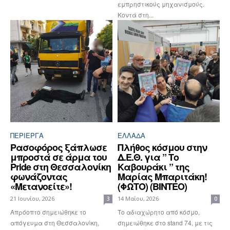
εμπρηστικούς μηχανισμούς.
Κοντά στη...
ΠΕΡΊΕΡΓΑ
ΕΛΛΆΔΑ
Ρασοφόρος ξάπλωσε
Πλήθος κόσμου στην
μπροστά σε άρμα του
Δ.Ε.Θ. για ” Το
Pride στη Θεσσαλονίκη
Καβουράκι ” της
φωνάζοντας
Μαρίας Μπαριτάκη!
«Μετανοείτε»!
(ΦΩΤΟ) (ΒΙΝΤΕΟ)
21 Ιουνίου, 2026
14 Μαΐου, 2026
3
0
Απρόοπτο σημειώθηκε το
Το αδιαχώρητο από κόσμο,
απόγευμα στη Θεσσαλονίκη,
σημειώθηκε στο stand 74, με τις