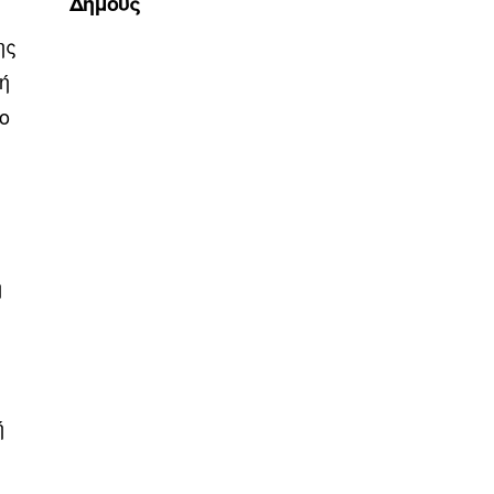
Δήμους
ης
ρή
ο
η
ή