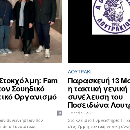
ΛΟΥΤΡΆΚΙ
 Στοκχόλμη: Fam
Παρασκευή 13 Μ
 τον Σουηδικό
η τακτική γενική
τικό Οργανισμό
συνέλευση του
Ποσειδώνα Λουτ
9 Μαρτίου, 2026
0
των συναντήσεων που
Στο κλειστό Γυμναστήριο Γ.
σε ο Τουριστικός
στις 7μμ η τακτική γενική συ