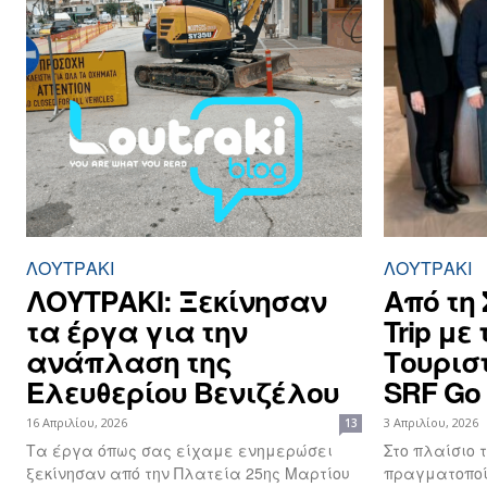
ΛΟΥΤΡΆΚΙ
ΛΟΥΤΡΆΚΙ
ΛΟΥΤΡΑΚΙ: Ξεκίνησαν
Από τη
τα έργα για την
Trip με
ανάπλαση της
Τουρισ
Ελευθερίου Βενιζέλου
SRF Go
16 Απριλίου, 2026
3 Απριλίου, 2026
13
Τα έργα όπως σας είχαμε ενημερώσει
Στο πλαίσιο 
ξεκίνησαν από την Πλατεία 25ης Μαρτίου
πραγματοποίη