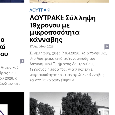
ΛΟΥΤΡΆΚΙ
ΛΟΥΤΡΑΚΙ: Σύλληψη
19χρονου με
μικροποσότητα
το
κάνναβης
κό
17 Απριλίου, 2026
0
ίου
Συνελήφθη, χθες (16.4.2026) το απόγευμα,
στο Λουτράκι, από αστυνομικούς του
1
Αστυνομικού Τμήματος Λουτρακίου,
 Λιμενικού
19χρονος ημεδαπός, γιατί κατείχε
ώρας που
μικροποσότητα και τσιγαριλίκι κάνναβης,
υ 2026, ο
τα οποία κατασχέθηκαν.
βουλίου και