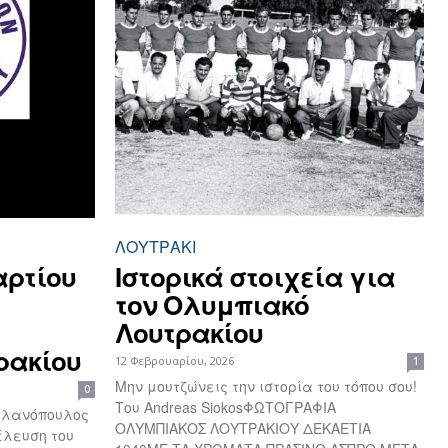
ΛΟΥΤΡΆΚΙ
αρτίου
Iστορικά στοιχεία για
τον Ολυμπιακό
Λουτρακίου
ρακίου
12 Φεβρουαρίου, 2026
1
Μην μουτζώνεις την ιστορία του τόπου σου!
0
Του Andreas SiokosΦΩΤΟΓΡΑΦΙΑ
Γαλανόπουλος
ΟΛΥΜΠΙΑΚΟΣ ΛΟΥΤΡΑΚΙΟΥ ΔΕΚΑΕΤΙΑ
νέλευση του