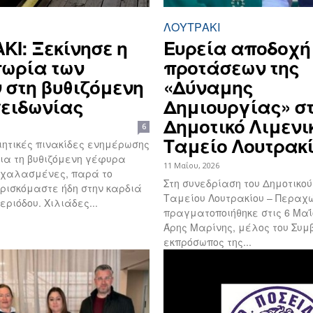
ΛΟΥΤΡΆΚΙ
ΚΙ: Ξεκίνησε η
Ευρεία αποδοχή
ωρία των
προτάσεων της
 στη βυθιζόμενη
«Δύναμης
σειδωνίας
Δημιουργίας» σ
Δημοτικό Λιμενι
6
Ταμείο Λουτρακ
ιητικές πινακίδες ενημέρωσης
ια τη βυθιζόμενη γέφυρα
11 Μαΐου, 2026
χαλασμένες, παρά το
Στη συνεδρίαση του Δημοτικού
βρισκόμαστε ήδη στην καρδιά
Ταμείου Λουτρακίου – Περαχ
εριόδου. Χιλιάδες...
πραγματοποιήθηκε στις 6 Μαΐο
Άρης Μαρίνης, μέλος του Συμ
εκπρόσωπος της...