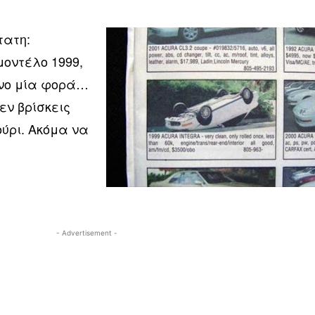
τατη:
 μοντέλο 1999,
όνο μία φορά…
ν βρίσκεις
ούρι. Ακόμα να
- Advertisement -